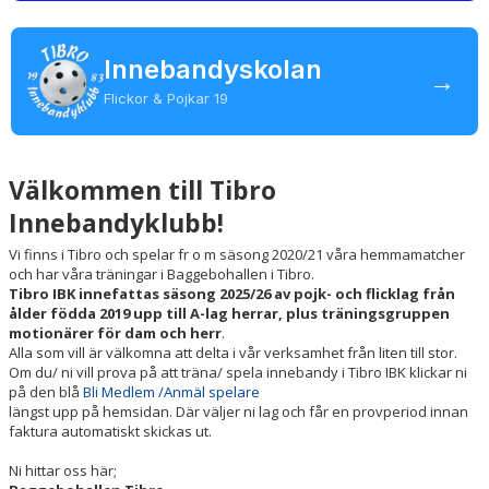
INSTRUKTION/DOKUMENT FUNKTIONÄR/LAGFÖRÄLDER
MEDLEMSKAP
Innebandyskolan
→
Flickor & Pojkar 19
LÄNKAR
KONTAKT
Välkommen till Tibro
OM KLUBBEN
Innebandyklubb!
LEDARE
Vi finns i Tibro och spelar fr o m säsong 2020/21 våra hemmamatcher
och har våra träningar i Baggebohallen i Tibro.
Tibro IBK innefattas säsong 2025/26 av pojk- och flicklag från
ålder födda 2019
upp till A-lag herrar, plus träningsgruppen
motionärer för dam och herr
.
Alla som vill är välkomna att delta i vår verksamhet från liten till stor.
Om du/ ni vill prova på att träna/ spela innebandy i Tibro IBK klickar ni
på den blå
Bli Medlem /Anmäl spelare
längst upp på hemsidan. Där väljer ni lag och får en provperiod innan
faktura automatiskt skickas ut.
Ni hittar oss här;