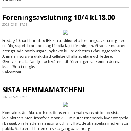
Föreningsavslutning 10/4 kl.18.00
2026-03-31 17:08
Fredag 10 april har Tibro IBK sin traditionella föreningsavslutning med
smålagsspel i blandade lag för alla lag i föreningen. Vi spelar matcher,
äter grillade hamburgare, nybakta bullar och trivs i vår Baggebohall.
Anmälan görs via utskickad kallelse till alla spelare och ledare.
Givetvis är alla familjer och vänner till föreningen välkomna denna
kväll för att umgås.
Välkomna!
SISTA HEMMAMATCHEN!
2026-02-28 23:05
Kontraktet är säkrat och det finns en minimal chans att knipa sista
kvalplatsen. Men framförallt har vi 60 minuter innebandy kvar att spela
i Baggebohallen denna säsong, och vi vill att de ska spelas med en stor
publik. Så ta er till hallen en sista gång på söndag!