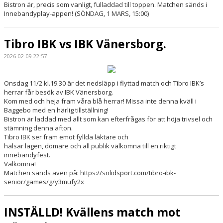
Bistron är, precis som vanligt, fulladdad till toppen. Matchen sänds i
Innebandyplay-appen! (SÖNDAG, 1 MARS, 15:00)
Tibro IBK vs IBK Vänersborg.
2026-02-09 22:57
Onsdag 11/2 kl.19.30 är det nedsläpp i flyttad match och Tibro IBK’s
herrar får besök av IBK Vänersborg.
Kom med och heja fram våra blå herrar! Missa inte denna kväll i
Baggebo med en härlig tillställning!
Bistron är laddad med allt som kan efterfrågas för att höja trivsel och
stämning denna afton.
Tibro IBK ser fram emot fyllda läktare och
hälsar lagen, domare och all publik välkomna till en riktigt
innebandyfest.
Välkomna!
Matchen sänds även på: https://solidsport.com/tibro-ibk-
senior/games/g/y3mufy2x
INSTÄLLD! Kvällens match mot