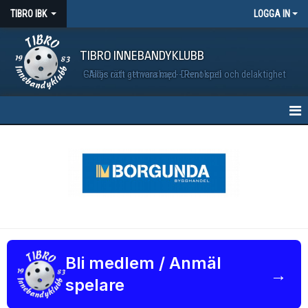
TIBRO IBK
LOGGA IN
TIBRO INNEBANDYKLUBB
Glädje och gemenskap - Demokrati och delaktighet - Allas rätt att vara med - Rent spel
HEM
NYHETER
MATCHER
VÅRA LAG
KALENDER
Bli medlem / Anmäl
→
spelare
BILDGALLERI