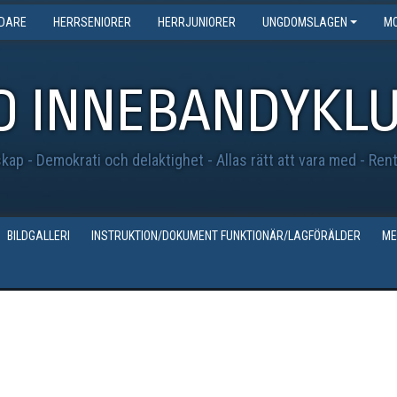
EDARE
HERRSENIORER
HERRJUNIORER
UNGDOMSLAGEN
MO
O INNEBANDYKL
ap - Demokrati och delaktighet - Allas rätt att vara med - Ren
BILDGALLERI
INSTRUKTION/DOKUMENT FUNKTIONÄR/LAGFÖRÄLDER
ME