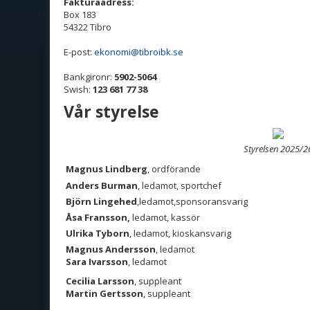
Fakturaa
dress:
Box 183
54322 Tibro
E-post:
ekonomi@tibroibk.se
Bankgironr:
5902-5064
Swish:
123 681 77 38
Vår styrelse
Styrelsen 2025/2
Magnus Lindberg
, ordförande
Anders Burman
, ledamot, sportchef
Björn Lingehed
,ledamot,sponsoransvarig
Åsa Fransson,
ledamot, kassör
Ulrika Tyborn
, ledamot, kioskansvarig
Magnus Andersson
, ledamot
Sara Ivarsson
, ledamot
Cecilia Larsson
, suppleant
Martin Gertsson
, suppleant