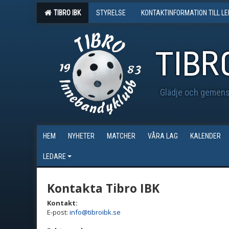
TIBRO IBK
STYRELSE
KONTAKTINFORMATION TILL L
TIBR
Glädje och gemensk
HEM
NYHETER
MATCHER
VÅRA LAG
KALENDER
LEDARE
Kontakta Tibro IBK
Kontakt
:
E-post:
info@tibroibk.se