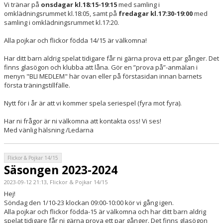
Vi tränar på
onsdagar kl.18:15-19:15
med samling i
DOKUMENT
omklädningsrummet kl.18:05, samt på
fredagar kl.17:30-19:00
med
samling i omklädningsrummet kl.17:20.
KONTAKT
Alla pojkar och flickor födda 14/15 är välkomna!
Har ditt barn aldrig spelat tidigare får ni gärna prova ett par gånger. Det
finns glasögon och klubba att låna. Gör en ”prova på”-anmälan i
menyn "BLI MEDLEM" här ovan eller på förstasidan innan barnets
första träningstillfälle.
Nytt för i år är att vi kommer spela seriespel (fyra mot fyra).
Har ni frågor är ni välkomna att kontakta oss! Vi ses!
Med vänlig hälsning /Ledarna
Flickor & Pojkar 14/15
Säsongen 2023-2024
2023-09-12 21:13, Flickor & Pojkar 14/15
Hej!
Söndag den 1/10-23 klockan 09:00-10:00 kör vi gång igen.
Alla pojkar och flickor födda-15 är välkomna och har ditt barn aldrig
spelat tidigare får ni gärna prova ett par gånger. Det finns glasögon