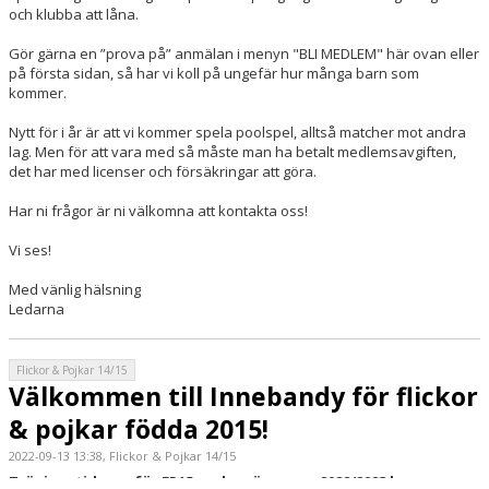
och klubba att låna.
Gör gärna en ”prova på” anmälan i menyn "BLI MEDLEM" här ovan eller
på första sidan, så har vi koll på ungefär hur många barn som
kommer.
Nytt för i år är att vi kommer spela poolspel, alltså matcher mot andra
lag. Men för att vara med så måste man ha betalt medlemsavgiften,
det har med licenser och försäkringar att göra.
Har ni frågor är ni välkomna att kontakta oss!
Vi ses!
Med vänlig hälsning
Ledarna
Flickor & Pojkar 14/15
Välkommen till Innebandy för flickor
& pojkar födda 2015!
2022-09-13 13:38, Flickor & Pojkar 14/15
Träningstiderna för FP15 under säsongen 2022/2023 kommer