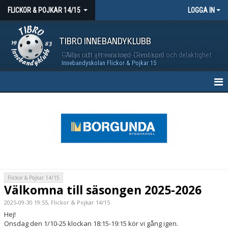
FLICKOR & POJKAR 14/15
LOGGA IN
TIBRO INNEBANDYKLUBB
Glädje och gemenskap - Demokrati och delaktighet - Allas rätt att vara med - Rent spel
Innebandyskolan Flickor & Pojkar 15
HEM
NYHETER
KALENDER
MATCHER
Flickor & Pojkar 14/15
Välkomna till säsongen 2025-2026
TRUPPEN
2025-09-30 19:55, Flickor & Pojkar 14/15
BILDGALLERI
Hej!
Onsdag den 1/10-25 klockan 18:15-19:15 kör vi gång igen.