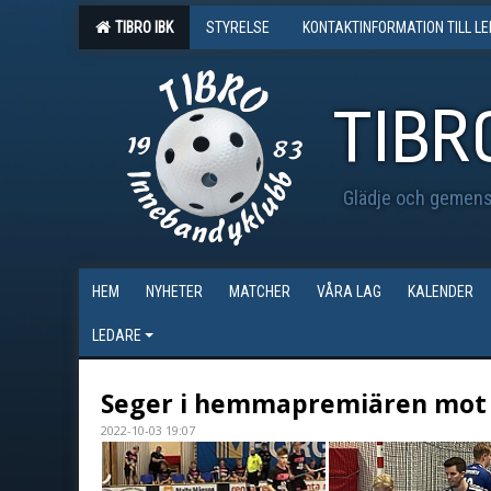
TIBRO IBK
STYRELSE
KONTAKTINFORMATION TILL L
TIBR
Glädje och gemensk
HEM
NYHETER
MATCHER
VÅRA LAG
KALENDER
LEDARE
Seger i hemmapremiären mot 
2022-10-03 19:07