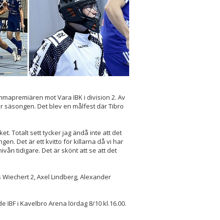
emmapremiären mot Vara IBK i division 2. Av
ör säsongen. Det blev en målfest där Tibro
et. Totalt sett tycker jag ändå inte att det
en. Det är ett kvitto för killarna då vi har
vån tidigare. Det är skönt att se att det
s Wiechert 2, Axel Lindberg, Alexander
 IBF i Kavelbro Arena lördag 8/10 kl.16.00.