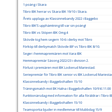
1 poäng i Skara
Tibro IBK herrar vs Skara IBK 19/10 i Skara.
Årets upplaga av Klassinnebandy 2022 i Baggebo
Tibro IBK’S upphämtning till var sin poäng!
Tibro IBK vs Stöpen IBK Omg.4
Skövde tog hem segern 10-6 i derby mot Tibro
Förköp till derbymatch Skövde IBF vs Tibro IBK 8/10.
Seger i hemmapremiären mot Vara IBK
Hemmapremiär Säsong 2022/23 i division 2.
Förlust i premiären mot IBK Lockerud Mariestad.
Seriepremiär för Tibro IBK senior vs IBK Lockerud Mariesta
Klassinnebandy i Baggebohallen 15/10
Träningsmatch mot BK Halna i Baggebohallen 10/9 kl.11.00
Funktionärsdag med information för alla föräldrar i Tibro I
Klassinnebandy i Baggebohallen 15/10
Teamsportia bjuder in medlemmar till klubbdag 15/9