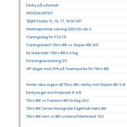
Derby på schemat!
FRITIDSKORTET!
TJEJER Födda 15, 16, 17, 18 SE HIT!
Hemmapremiär säsong 2025/26 i div.2
Träningsdag för F12/13!
Träningsmatch Tibro IBK vs Stöpen IBK 6/9
Ny ledarstab i Tibro IBK’s A-lag
Föreningsavslutning 3/5
VIP-dagar med 25% på Teamsportia för Tibro IBK
Femte raka segern till Tibro IBK i derby mot Stöpen IBK 5-6!
Derbyseger mot Fröjereds IF 4-6!
Tibro IBK vs Tranemo IBK lördag 24/2.
Tibro IBK Senior besegrade Fagerhult Habo IBK
Tibro IBK Herr vs IBK Lockerud Mariestad 10/2