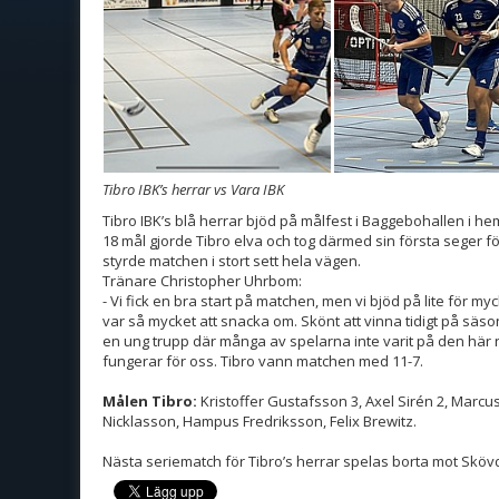
Tibro IBK’s herrar vs Vara IBK
Tibro IBK’s blå herrar bjöd på målfest i Baggebohallen i h
18 mål gjorde Tibro elva och tog därmed sin första seger f
styrde matchen i stort sett hela vägen.
Tränare Christopher Uhrbom:
- Vi fick en bra start på matchen, men vi bjöd på lite för myck
var så mycket att snacka om. Skönt att vinna tidigt på säsong
en ung trupp där många av spelarna inte varit på den här ni
fungerar för oss. Tibro vann matchen med 11-7.
Målen Tibro:
Kristoffer Gustafsson 3, Axel Sirén 2, Marcu
Nicklasson, Hampus Fredriksson, Felix Brewitz.
Nästa seriematch för Tibro’s herrar spelas borta mot Skövde