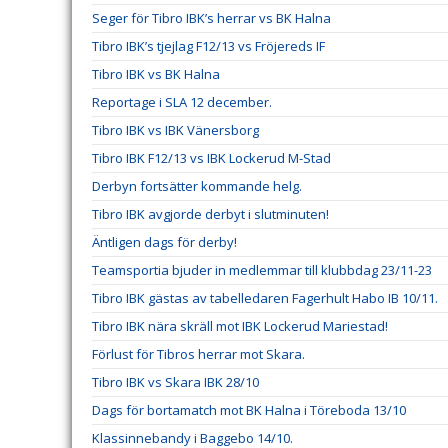
Seger för Tibro IBK’s herrar vs BK Halna
Tibro IBK’s tjejlag F12/13 vs Fröjereds IF
Tibro IBK vs BK Halna
Reportage i SLA 12 december.
Tibro IBK vs IBK Vänersborg
Tibro IBK F12/13 vs IBK Lockerud M-Stad
Derbyn fortsätter kommande helg.
Tibro IBK avgjorde derbyt i slutminuten!
Äntligen dags för derby!
Teamsportia bjuder in medlemmar till klubbdag 23/11-23
Tibro IBK gästas av tabelledaren Fagerhult Habo IB 10/11.
Tibro IBK nära skräll mot IBK Lockerud Mariestad!
Förlust för Tibros herrar mot Skara.
Tibro IBK vs Skara IBK 28/10
Dags för bortamatch mot BK Halna i Töreboda 13/10
Klassinnebandy i Baggebo 14/10.