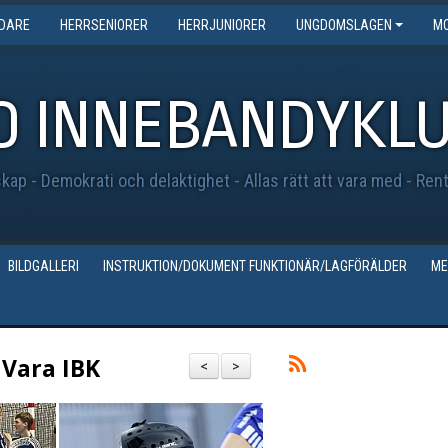
EDARE
HERRSENIORER
HERRJUNIORER
UNGDOMSLAGEN
MO
O INNEBANDYKL
ap - Demokrati och delaktighet - Allas rätt att vara med - Ren
BILDGALLERI
INSTRUKTION/DOKUMENT FUNKTIONÄR/LAGFÖRÄLDER
ME
Vara IBK
<
>