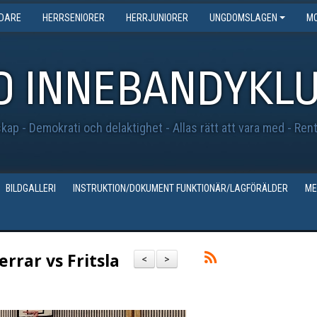
EDARE
HERRSENIORER
HERRJUNIORER
UNGDOMSLAGEN
MO
O INNEBANDYKL
ap - Demokrati och delaktighet - Allas rätt att vara med - Ren
BILDGALLERI
INSTRUKTION/DOKUMENT FUNKTIONÄR/LAGFÖRÄLDER
ME
rar vs Fritsla
<
>