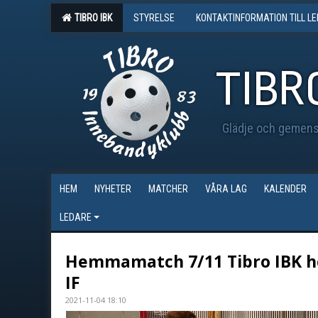
TIBRO IBK
STYRELSE
KONTAKTINFORMATION TILL L
TIBR
Glädje och gemensk
HEM
NYHETER
MATCHER
VÅRA LAG
KALENDER
LEDARE
Hemmamatch 7/11 Tibro IBK her
IF
2021-11-04 18:10