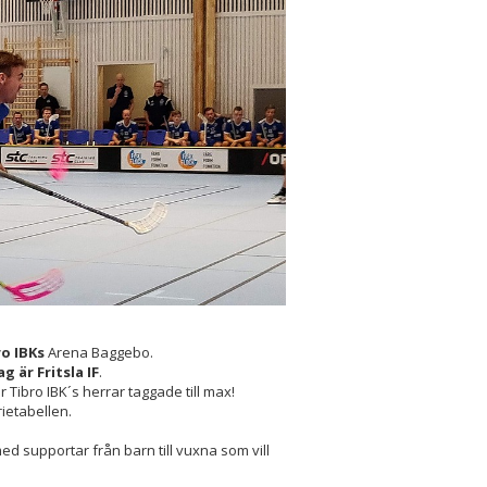
ro IBKs
Arena Baggebo.
g är Fritsla IF
.
Tibro IBK´s herrar taggade till max!
rietabellen.
ed supportar från barn till vuxna som vill