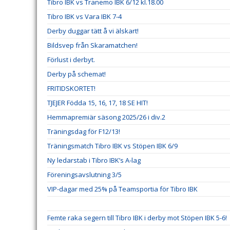
Tibro IBK vs Tranemo IBK 6/12 kl.18.00
Tibro IBK vs Vara IBK 7-4
Derby duggar tätt å vi älskart!
Bildsvep från Skaramatchen!
Förlust i derbyt.
Derby på schemat!
FRITIDSKORTET!
TJEJER Födda 15, 16, 17, 18 SE HIT!
Hemmapremiär säsong 2025/26 i div.2
Träningsdag för F12/13!
Träningsmatch Tibro IBK vs Stöpen IBK 6/9
Ny ledarstab i Tibro IBK’s A-lag
Föreningsavslutning 3/5
VIP-dagar med 25% på Teamsportia för Tibro IBK
Femte raka segern till Tibro IBK i derby mot Stöpen IBK 5-6!