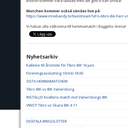
Bistron kommer vara laddad med allt gott vi kan önska!
Matchen kommer också sändas live på:
https://www.innebandy.tv/livestream?id=s-tibro-ibk-herr-vs-
Vi hälsar alla välkomna till hemmamatch i Baggebo Arena!
Nyhetsarkiv
Kallelse till årsmöte för Tibro IBK 16 juni.
Föreningsavslutning 10/4 kl.18.00
SISTA HEMMAMATCHEN!
Tibro IBK vs IBK Vänersborg.
INSTÄLLD! Kvällens match mot Vänersborgs IBK
VINST! Tibro vs Skara IBK 4-11
DIGITALA BINGOLOTTER