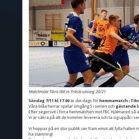
Matchmöte Tibro IBK vs Fritsla säsong 20/21
Söndag 7/11 kl.17.00
är det dags för
hemmamatch
i
Tib
Våra blåa herrar spelar omgång 5 i serien och
gästande la
Efter segersvit i förra hemmatchen mot FBC Hjälmared så är 
Vi är säkra på att de kommer leverera och ta sig uppåt i se
Vi hoppas på en stor publik ser fram emot att fylla hallen m
ha stämning!