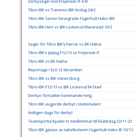
Derbyseger mot Fröjereds IF 4-6!
Tibro IBK vs Tranemo IBK lördag 24/2.
Tibro IBK Senior besegrade Fagerhult Habo IBK
Tibro IBK Herr vs IBK Lockerud Mariestad 10/2
Seger för Tibro IBK’s herrar vs BK Halna
Tibro IBK’s tjejlag F12/13 vs Fröjereds IF
Tibro IBK vs BK Halna
Reportage i SLA 12 december.
Tibro IBK vs IBK Vänersborg
Tibro IBK F12/13 vs IBK Lockerud M-Stad
Derbyn fortsätter kommande helg.
Tibro IBK avgjorde derbyt i slutminuten!
Äntligen dags för derby!
Teamsportia bjuder in medlemmar till klubbdag 23/11-23
Tibro IBK gästas av tabelledaren Fagerhult Habo IB 10/11.