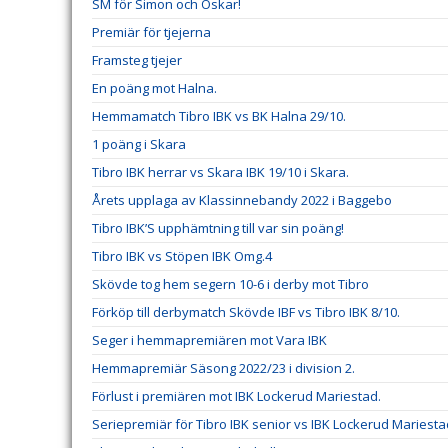
SM för Simon och Oskar!
Premiär för tjejerna
Framsteg tjejer
En poäng mot Halna.
Hemmamatch Tibro IBK vs BK Halna 29/10.
1 poäng i Skara
Tibro IBK herrar vs Skara IBK 19/10 i Skara.
Årets upplaga av Klassinnebandy 2022 i Baggebo
Tibro IBK’S upphämtning till var sin poäng!
Tibro IBK vs Stöpen IBK Omg.4
Skövde tog hem segern 10-6 i derby mot Tibro
Förköp till derbymatch Skövde IBF vs Tibro IBK 8/10.
Seger i hemmapremiären mot Vara IBK
Hemmapremiär Säsong 2022/23 i division 2.
Förlust i premiären mot IBK Lockerud Mariestad.
Seriepremiär för Tibro IBK senior vs IBK Lockerud Mariesta