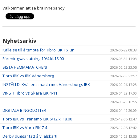
INSTRUKTION/DOKUMENT FUNKTIONÄR/LAGFÖRÄLDER
Välkommen att se bra innebandy!
MEDLEMSKAP
LÄNKAR
Nyhetsarkiv
KONTAKT
Kallelse till årsmöte för Tibro IBK 16 juni.
2026-05-22 08:38
OM KLUBBEN
Föreningsavslutning 10/4 kl.18.00
2026-03-31 17:08
SISTA HEMMAMATCHEN!
2026-02-28 23:05
LEDARE
Tibro IBK vs IBK Vänersborg.
2026-02-09 22:57
INSTÄLLD! Kvällens match mot Vänersborgs IBK
2026-02-06 17:28
VINST! Tibro vs Skara IBK 4-11
2026-01-29 17:00
2026-01-29 16:55
DIGITALA BINGOLOTTER
2026-01-19 20:09
Tibro IBK vs Tranemo IBK 6/12 kl.18.00
2025-12-05 12:47
Tibro IBK vs Vara IBK 7-4
2025-12-05 12:42
Derby duggar tätt å vi älskart!
2025-10-28 13:55