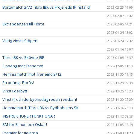
Bortamatch 24/2 Tibro IBK vs Fröjereds IF Inställd!
2023-02-23 19:09
2023-02-07 16:42
Extrapoängen till Tibro!
2023-02-05 14:21
2023-01-24 18:02
Viktig vinst i Stöpen!
2023-01-24 17:32
2023-01-16 16:07
Tibro IBK vs Skövde IBF
2023-01-05 16:37
3 poäng mot Tranemo!
2022-12-05 11:50
Hemmamatch mot Tranemo 3/12.
2022-11-30 17:13
En poäng i Borås!
2022-11-28 19:38
Vinst i derbyt!
2022-11-25 16:23
Vinst (!) och derbyonsdag redan i veckan!
2022-11-20 22:29
Hemmamatch Tibro IBK vs Rydboholms SK
2022-11-16 23:13
INSTRUKTIONER FUNKTIONÄR
2022-11-12 08:58
SM för Simon och Oskar!
2022-11-03 12:14
Premiär för tjejerna
2022-11-03 11:23