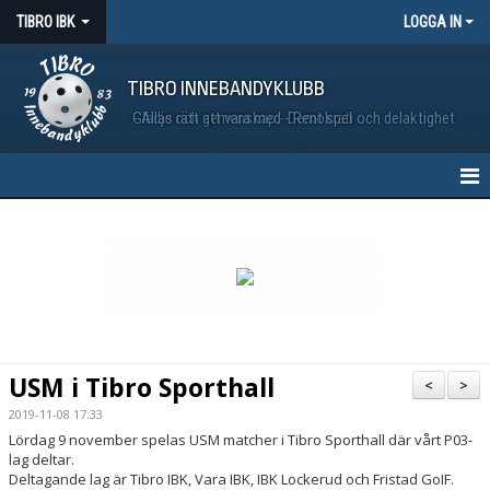
TIBRO IBK
LOGGA IN
TIBRO INNEBANDYKLUBB
Glädje och gemenskap - Demokrati och delaktighet - Allas rätt att vara med - Rent spel
HEM
NYHETER
MATCHER
VÅRA LAG
USM i Tibro Sporthall
<
>
KALENDER
2019-11-08 17:33
Lördag 9 november spelas USM matcher i Tibro Sporthall där vårt P03-
BILDGALLERI
lag deltar.
Deltagande lag är Tibro IBK, Vara IBK, IBK Lockerud och Fristad GoIF.