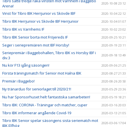
Tibro satte tredje raka vinsten mot Varnhem i Baggebo
2020-10-08 23:12
Arena!
Vinst för Tibro IBK Herrjunior vs Skövde IBF
2020-10-04 22:12
Tibro IBK Herrjunior vs Skövde IBF Herrjunior
2020-10-04 01:07
Tibro IBK vs Varnhems IF
2020-10-02 23:02
Tibro IBK Senior borta mot Fröjereds IF
2020-09-25 10:21
Seger i seriepremiären mot IBF Horsby!
2020-09-19 23:11
Seriepremiär i Baggebohallen, Tibro IBK vs Horsby IBF i
2020-09-18 13:49
div.3
Nu kör F13 igång säsongen!
2020-09-06 21:25
Första träningsmatch för Senior mot Halna IBK
2020-08-27 21:33
Premiär i Baggebo!
2020-08-26 20:50
Ny tränarduo för seniorlaget till 2020/21!
2020-05-29 23:36
Nu har Sponsorhuset helt fantastiska samarbeten!
2020-05-19 18:21
Tibro IBK: CORONA - Träningar och matcher, cuper
2020-03-16 20:03
Tibro IBK informerar angående Covid-19
2020-03-13 21:05
Tibro IBK Senior spelar säsongens sista seriematch mot
2020-03-06 17:04
IBK Elfhög