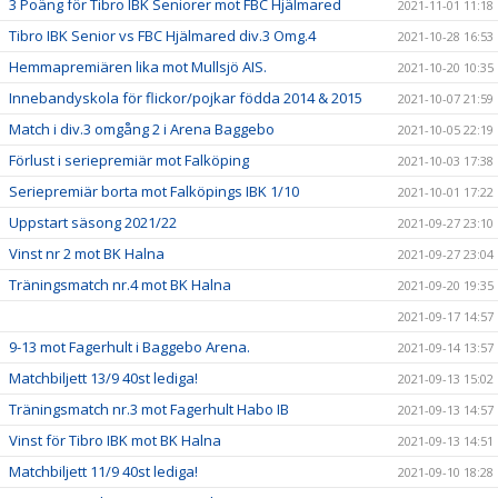
3 Poäng för Tibro IBK Seniorer mot FBC Hjälmared
2021-11-01 11:18
Tibro IBK Senior vs FBC Hjälmared div.3 Omg.4
2021-10-28 16:53
Hemmapremiären lika mot Mullsjö AIS.
2021-10-20 10:35
Innebandyskola för flickor/pojkar födda 2014 & 2015
2021-10-07 21:59
Match i div.3 omgång 2 i Arena Baggebo
2021-10-05 22:19
Förlust i seriepremiär mot Falköping
2021-10-03 17:38
Seriepremiär borta mot Falköpings IBK 1/10
2021-10-01 17:22
Uppstart säsong 2021/22
2021-09-27 23:10
Vinst nr 2 mot BK Halna
2021-09-27 23:04
Träningsmatch nr.4 mot BK Halna
2021-09-20 19:35
2021-09-17 14:57
9-13 mot Fagerhult i Baggebo Arena.
2021-09-14 13:57
Matchbiljett 13/9 40st lediga!
2021-09-13 15:02
Träningsmatch nr.3 mot Fagerhult Habo IB
2021-09-13 14:57
Vinst för Tibro IBK mot BK Halna
2021-09-13 14:51
Matchbiljett 11/9 40st lediga!
2021-09-10 18:28