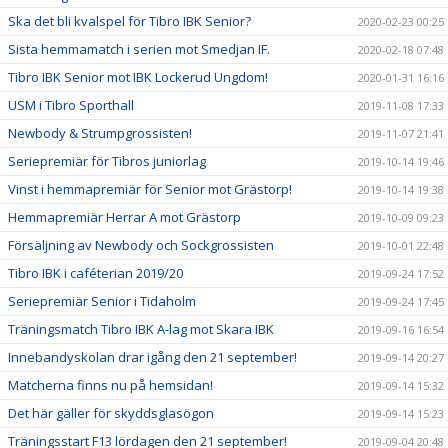
Ska det bli kvalspel för Tibro IBK Senior?
2020-02-23 00:25
Sista hemmamatch i serien mot Smedjan IF.
2020-02-18 07:48
Tibro IBK Senior mot IBK Lockerud Ungdom!
2020-01-31 16:16
USM i Tibro Sporthall
2019-11-08 17:33
Newbody & Strumpgrossisten!
2019-11-07 21:41
Seriepremiär för Tibros juniorlag
2019-10-14 19:46
Vinst i hemmapremiär för Senior mot Grästorp!
2019-10-14 19:38
Hemmapremiär Herrar A mot Grästorp
2019-10-09 09:23
Försäljning av Newbody och Sockgrossisten
2019-10-01 22:48
Tibro IBK i caféterian 2019/20
2019-09-24 17:52
Seriepremiär Senior i Tidaholm
2019-09-24 17:45
Träningsmatch Tibro IBK A-lag mot Skara IBK
2019-09-16 16:54
Innebandyskolan drar igång den 21 september!
2019-09-14 20:27
Matcherna finns nu på hemsidan!
2019-09-14 15:32
Det här gäller för skyddsglasögon
2019-09-14 15:23
Träningsstart F13 lördagen den 21 september!
2019-09-04 20:48