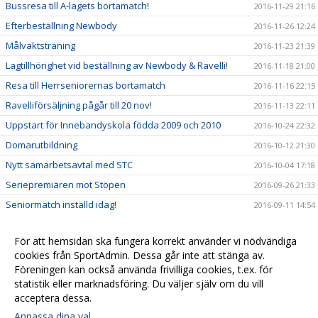
Bussresa till A-lagets bortamatch!
2016-11-29 21:16
Efterbeställning Newbody
2016-11-26 12:24
Målvaktsträning
2016-11-23 21:39
Lagtillhörighet vid beställning av Newbody & Ravelli!
2016-11-18 21:00
Resa till Herrseniorernas bortamatch
2016-11-16 22:15
Ravelliförsäljning pågår till 20 nov!
2016-11-13 22:11
Uppstart för Innebandyskola födda 2009 och 2010
2016-10-24 22:32
Domarutbildning
2016-10-12 21:30
Nytt samarbetsavtal med STC
2016-10-04 17:18
Seriepremiären mot Stöpen
2016-09-26 21:33
Seniormatch inställd idag!
2016-09-11 14:54
Seger mot BK Halna!
2016-09-05 14:23
För att hemsidan ska fungera korrekt använder vi nödvändiga
Seger mot Stöpen IBK!
2016-08-27 14:28
cookies från SportAdmin. Dessa går inte att stänga av.
Herrseniorer spelar träningsmatch nu på fredag
Föreningen kan också använda frivilliga cookies, t.ex. för
2016-08-22 18:35
klockan 19:30
statistik eller marknadsföring. Du väljer själv om du vill
acceptera dessa.
Anpassa dina val