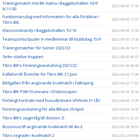
Träningsmatch mot BK Halna i Baggebohallen 10/9
2022-09-09 17:47
kl.11.00
Funktionärsdag med information för alla föräldrar i
2022-09-09 17:37
Tibro IBK.
Klassinnebandy i Baggebohallen 15/10
2022-09-09 17:34
Teamsportia bjuder in medlemmar till klubbdag 15/9
2022-09-09 17:30
Träningsmatcher för Senior 2022/23
2022-08-28 14:11
Sirén stärker truppen
2022-08-02 09:37
Tibro IBK’s Föreningsavslutning 2021/22
2022-04-30 08:46
Kallelse till årsmöte för Tibro IBK 21 juni.
2022-04-22 17:28
Bildgalleri från avgörande kvalmatch i Falköping
2022-04-22 17:02
Tibro IBK P09/10 vinnare i Örebrocupen
2022-04-10 10:55
Förlängt kontrakt med huvudtränare Uhrbom 2+1år!
2022-04-08 17:39
Föreningsavslutning för alla IBKare 29 April.
2022-04-06 14:47
Tibro IBK’s segertåg till division 2!
2022-03-31 23:22
Bussresa till avgörande kvalmatch till div.2
2022-03-28 18:05
Tibro segrade i kvalmatch 2
2022-03-27 00:08