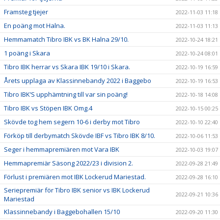
Framsteg tjejer
2022-11-03 11:18
En poäng mot Halna.
2022-11-03 11:13
Hemmamatch Tibro IBK vs BK Halna 29/10.
2022-10-24 18:21
1 poäng i Skara
2022-10-24 08:01
Tibro IBK herrar vs Skara IBK 19/10 i Skara.
2022-10-19 16:59
Årets upplaga av Klassinnebandy 2022 i Baggebo
2022-10-19 16:53
Tibro IBK’S upphämtning till var sin poäng!
2022-10-18 14:08
Tibro IBK vs Stöpen IBK Omg.4
2022-10-15 00:25
Skövde tog hem segern 10-6 i derby mot Tibro
2022-10-10 22:40
Förköp till derbymatch Skövde IBF vs Tibro IBK 8/10.
2022-10-06 11:53
Seger i hemmapremiären mot Vara IBK
2022-10-03 19:07
Hemmapremiär Säsong 2022/23 i division 2.
2022-09-28 21:49
Förlust i premiären mot IBK Lockerud Mariestad.
2022-09-28 16:10
Seriepremiär för Tibro IBK senior vs IBK Lockerud
2022-09-21 10:36
Mariestad
Klassinnebandy i Baggebohallen 15/10
2022-09-20 11:30