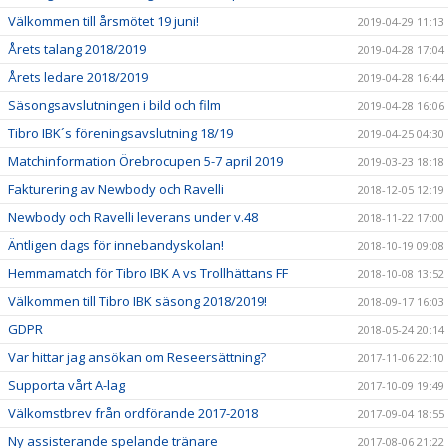
Välkommen till årsmötet 19 juni!
2019-04-29 11:13
Årets talang 2018/2019
2019-04-28 17:04
Årets ledare 2018/2019
2019-04-28 16:44
Säsongsavslutningen i bild och film
2019-04-28 16:06
Tibro IBK´s föreningsavslutning 18/19
2019-04-25 04:30
Matchinformation Örebrocupen 5-7 april 2019
2019-03-23 18:18
Fakturering av Newbody och Ravelli
2018-12-05 12:19
Newbody och Ravelli leverans under v.48
2018-11-22 17:00
Äntligen dags för innebandyskolan!
2018-10-19 09:08
Hemmamatch för Tibro IBK A vs Trollhättans FF
2018-10-08 13:52
Välkommen till Tibro IBK säsong 2018/2019!
2018-09-17 16:03
GDPR
2018-05-24 20:14
Var hittar jag ansökan om Reseersättning?
2017-11-06 22:10
Supporta vårt A-lag
2017-10-09 19:49
Välkomstbrev från ordförande 2017-2018
2017-09-04 18:55
Ny assisterande spelande tränare
2017-08-06 21:22