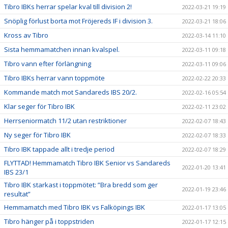
Tibro IBKs herrar spelar kval till division 2!
2022-03-21 19:19
Snöplig förlust borta mot Fröjereds IF i division 3.
2022-03-21 18:06
Kross av Tibro
2022-03-14 11:10
Sista hemmamatchen innan kvalspel.
2022-03-11 09:18
Tibro vann efter förlängning
2022-03-11 09:06
Tibro IBKs herrar vann toppmöte
2022-02-22 20:33
Kommande match mot Sandareds IBS 20/2.
2022-02-16 05:54
Klar seger för Tibro IBK
2022-02-11 23:02
Herrseniormatch 11/2 utan restriktioner
2022-02-07 18:43
Ny seger för Tibro IBK
2022-02-07 18:33
Tibro IBK tappade allt i tredje period
2022-02-07 18:29
FLYTTAD! Hemmamatch Tibro IBK Senior vs Sandareds
2022-01-20 13:41
IBS 23/1
Tibro IBK starkast i toppmötet: ”Bra bredd som ger
2022-01-19 23:46
resultat”
Hemmamatch med Tibro IBK vs Falköpings IBK
2022-01-17 13:05
Tibro hänger på i toppstriden
2022-01-17 12:15