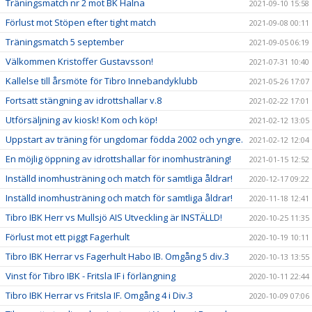
Träningsmatch nr 2 mot BK Halna
2021-09-10 15:58
Förlust mot Stöpen efter tight match
2021-09-08 00:11
Träningsmatch 5 september
2021-09-05 06:19
Välkommen Kristoffer Gustavsson!
2021-07-31 10:40
Kallelse till årsmöte för Tibro Innebandyklubb
2021-05-26 17:07
Fortsatt stängning av idrottshallar v.8
2021-02-22 17:01
Utförsäljning av kiosk! Kom och köp!
2021-02-12 13:05
Uppstart av träning för ungdomar födda 2002 och yngre.
2021-02-12 12:04
En möjlig öppning av idrottshallar för inomhusträning!
2021-01-15 12:52
Inställd inomhusträning och match för samtliga åldrar!
2020-12-17 09:22
Inställd inomhusträning och match för samtliga åldrar!
2020-11-18 12:41
Tibro IBK Herr vs Mullsjö AIS Utveckling är INSTÄLLD!
2020-10-25 11:35
Förlust mot ett piggt Fagerhult
2020-10-19 10:11
Tibro IBK Herrar vs Fagerhult Habo IB. Omgång 5 div.3
2020-10-13 13:55
Vinst för Tibro IBK - Fritsla IF i förlängning
2020-10-11 22:44
Tibro IBK Herrar vs Fritsla IF. Omgång 4 i Div.3
2020-10-09 07:06