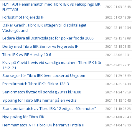
FLYTTAD! Hemmamatch med Tibro IBK vs Falköpings IBK.
2022-01-03 18:48
FLYTTAD!
Förlust mot Fröjereds IF
2022-01-03 18:39
Oskar Gradh, Tibro IBK uttagen till distriktslaget
2021-12-15 12:34
Västergötland.
Ledare klara till Distriktslaget för pojkar födda 2006
2021-12-15 12:08
Derby med Tibro IBK Senior vs Fröjereds IF
2021-12-15 08:53
Tibro IBK vs IBF Horsby 10-6
2021-12-06 12:31
Krav på Covid-bevis vid samtliga matcher i Tibro IBK från
2021-12-01 22:31
1/12 -21
Storseger för Tibro IBK över Lockerud Ungdom
2021-11-29 13:59
Premiärmatch Tibro IBK’s flickor 12/13
2021-11-25 14:38
Seniormatch flyttad till söndag 28/11 kl.18.00
2021-11-24 17:59
9 poäng för Tibro IBKs herrar på en vecka!
2021-11-15 10:45
Stark bortamatch av Tibro IBK: "Gediget i 60 minuter"
2021-11-10 08:23
Nya poäng för Tibro IBK
2021-11-08 20:43
Hemmamatch 7/11 Tibro IBK herrar vs Fritsla IF
2021-11-04 18:10