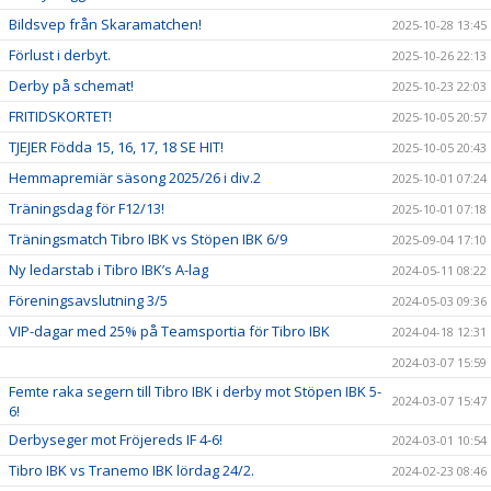
Bildsvep från Skaramatchen!
2025-10-28 13:45
Förlust i derbyt.
2025-10-26 22:13
Derby på schemat!
2025-10-23 22:03
FRITIDSKORTET!
2025-10-05 20:57
TJEJER Födda 15, 16, 17, 18 SE HIT!
2025-10-05 20:43
Hemmapremiär säsong 2025/26 i div.2
2025-10-01 07:24
Träningsdag för F12/13!
2025-10-01 07:18
Träningsmatch Tibro IBK vs Stöpen IBK 6/9
2025-09-04 17:10
Ny ledarstab i Tibro IBK’s A-lag
2024-05-11 08:22
Föreningsavslutning 3/5
2024-05-03 09:36
VIP-dagar med 25% på Teamsportia för Tibro IBK
2024-04-18 12:31
2024-03-07 15:59
Femte raka segern till Tibro IBK i derby mot Stöpen IBK 5-
2024-03-07 15:47
6!
Derbyseger mot Fröjereds IF 4-6!
2024-03-01 10:54
Tibro IBK vs Tranemo IBK lördag 24/2.
2024-02-23 08:46