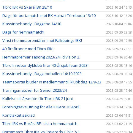
Tibro IBK vs Skara IBK 28/10
2023-10-24 15:13
Dags för bortamatch mot BK Halna i Töreboda 13/10
2023-10-12 16:26
Klassinnebandy i Baggebo 14/10.
2023-10-04 19:06
Dags för hemmamatch!
2023-09-30 22:58
Vinst i hemmapremiären mot Falköpings IBK!
2023-09-25 17:55
40-årsfirande med Tibro IBK!
2023-09-23 23:51
Hemmapremiär säsong 2023/24 i division 2.
2023-09-16 20:48
Tibro Innebandyklubb firar 40-årsjubileum 2023!
2023-08-28 18:16
Klassinnebandy i Baggebohallen 14/10 2023
2023-08-28 18:14
Teamsportia bjuder in medlemmar till klubbdag 12/9-23
2023-08-28 17:55
Träningsmatcher för Senior 2023/24
2023-08-28 17:46
Kallelse till årsmöte för Tibro IBK 21 juni.
2023-04-25 19:01
Föreningsavslutning för alla IBKare 28 April.
2023-03-14 07:16
Kontraktet säkrat!
2023-03-06 19:51
Tibro IBK vs Borås IBF i sista hemmamatch.
2023-03-02 21:15
Bortamatch Tibro IBK vs Fröjereds IF blir 7/3.
2023-02-27 18:34