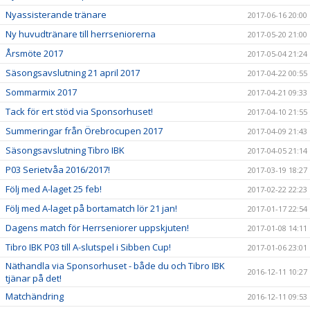
Nyassisterande tränare
2017-06-16 20:00
Ny huvudtränare till herrseniorerna
2017-05-20 21:00
Årsmöte 2017
2017-05-04 21:24
Säsongsavslutning 21 april 2017
2017-04-22 00:55
Sommarmix 2017
2017-04-21 09:33
Tack för ert stöd via Sponsorhuset!
2017-04-10 21:55
Summeringar från Örebrocupen 2017
2017-04-09 21:43
Säsongsavslutning Tibro IBK
2017-04-05 21:14
P03 Serietvåa 2016/2017!
2017-03-19 18:27
Följ med A-laget 25 feb!
2017-02-22 22:23
Följ med A-laget på bortamatch lör 21 jan!
2017-01-17 22:54
Dagens match för Herrseniorer uppskjuten!
2017-01-08 14:11
Tibro IBK P03 till A-slutspel i Sibben Cup!
2017-01-06 23:01
Näthandla via Sponsorhuset - både du och Tibro IBK
2016-12-11 10:27
tjänar på det!
Matchändring
2016-12-11 09:53