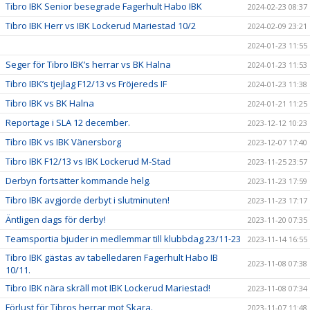
Tibro IBK Senior besegrade Fagerhult Habo IBK
2024-02-23 08:37
Tibro IBK Herr vs IBK Lockerud Mariestad 10/2
2024-02-09 23:21
2024-01-23 11:55
Seger för Tibro IBK’s herrar vs BK Halna
2024-01-23 11:53
Tibro IBK’s tjejlag F12/13 vs Fröjereds IF
2024-01-23 11:38
Tibro IBK vs BK Halna
2024-01-21 11:25
Reportage i SLA 12 december.
2023-12-12 10:23
Tibro IBK vs IBK Vänersborg
2023-12-07 17:40
Tibro IBK F12/13 vs IBK Lockerud M-Stad
2023-11-25 23:57
Derbyn fortsätter kommande helg.
2023-11-23 17:59
Tibro IBK avgjorde derbyt i slutminuten!
2023-11-23 17:17
Äntligen dags för derby!
2023-11-20 07:35
Teamsportia bjuder in medlemmar till klubbdag 23/11-23
2023-11-14 16:55
Tibro IBK gästas av tabelledaren Fagerhult Habo IB
2023-11-08 07:38
10/11.
Tibro IBK nära skräll mot IBK Lockerud Mariestad!
2023-11-08 07:34
Förlust för Tibros herrar mot Skara.
2023-11-07 11:48