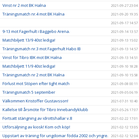
Vinst nr 2 mot BK Halna
2021-09-27 23:04
Träningsmatch nr.4 mot BK Halna
2021-09-20 19:35
2021-09-17 14:57
9-13 mot Fagerhult i Baggebo Arena.
2021-09-14 13:57
Matchbiljett 13/9 40st lediga!
2021-09-13 15:02
Träningsmatch nr.3 mot Fagerhult Habo IB
2021-09-13 14:57
Vinst för Tibro IBK mot BK Halna
2021-09-13 14:51
Matchbiljett 11/9 40st lediga!
2021-09-10 18:28
Träningsmatch nr 2 mot BK Halna
2021-09-10 15:58
Förlust mot Stöpen efter tight match
2021-09-08 00:11
Träningsmatch 5 september
2021-09-05 06:19
Välkommen Kristoffer Gustavsson!
2021-07-31 10:40
Kallelse till årsmöte för Tibro Innebandyklubb
2021-05-26 17:07
Fortsatt stängning av idrottshallar v.8
2021-02-22 17:01
Utförsäljning av kiosk! Kom och köp!
2021-02-12 13:05
Uppstart av träning för ungdomar födda 2002 och yngre.
2021-02-12 12:04