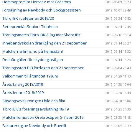
Hemmapremiär Herrar A mot Grästorp
2019-10-09 09:23
Försäljning av Newbody och Sockgrossisten
2019-10-01 22:48
Tibro IBK i caféterian 2019/20
2019-09-24 17:52
Seriepremiär Senior i Tidaholm
2019-09-24 17:45
Träningsmatch Tibro IBK A-lag mot Skara IBK
2019-09-16 16:54
Innebandyskolan drar igång den 21 september!
2019-09-14 20:27
Matcherna finns nu på hemsidan!
2019-09-14 15:32
Det här gäller för skyddsglasögon
2019-09-14 15:23
Träningsstart F13 lördagen den 21 september!
2019-09-04 20:48
Välkommen till årsmötet 19 juni!
2019-04-29 11:13
Årets talang 2018/2019
2019-04-28 17:04
Årets ledare 2018/2019
2019-04-28 16:44
Säsongsavslutningen i bild och film
2019-04-28 16:06
Tibro IBK´s föreningsavslutning 18/19
2019-04-25 04:30
Matchinformation Örebrocupen 5-7 april 2019
2019-03-23 18:18
Fakturering av Newbody och Ravelli
2018-12-05 12:19