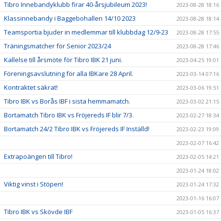
Tibro Innebandyklubb firar 40-årsjubileum 2023!
2023-08-28 18:16
Klassinnebandy i Baggebohallen 14/10 2023
2023-08-28 18:14
Teamsportia bjuder in medlemmar till klubbdag 12/9-23
2023-08-28 17:55
Träningsmatcher för Senior 2023/24
2023-08-28 17:46
Kallelse till årsmöte för Tibro IBK 21 juni.
2023-04-25 19:01
Föreningsavslutning för alla IBKare 28 April.
2023-03-14 07:16
Kontraktet säkrat!
2023-03-06 19:51
Tibro IBK vs Borås IBF i sista hemmamatch.
2023-03-02 21:15
Bortamatch Tibro IBK vs Fröjereds IF blir 7/3.
2023-02-27 18:34
Bortamatch 24/2 Tibro IBK vs Fröjereds IF Inställd!
2023-02-23 19:09
2023-02-07 16:42
Extrapoängen till Tibro!
2023-02-05 14:21
2023-01-24 18:02
Viktig vinst i Stöpen!
2023-01-24 17:32
2023-01-16 16:07
Tibro IBK vs Skövde IBF
2023-01-05 16:37