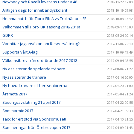
Newbody och Ravelli leverans under v.48
2018-11-22 17:00
Äntligen dags för innebandyskolan!
2018-10-19 09:08
Hemmamatch för Tibro IBK A vs Trollhättans FF
2018-10-08 13:52
Välkommen till Tibro IBK säsong 2018/2019!
2018-09-17 16:03
GDPR
2018-05-24 20:14
Var hittar jag ansökan om Reseersättning?
2017-11-06 22:10
Supporta vårt A-lag
2017-10-09 19:49
Välkomstbrev från ordförande 2017-2018
2017-09-04 18:55
Ny assisterande spelande tränare
2017-08-06 21:22
Nyassisterande tränare
2017-06-16 20:00
Ny huvudtränare till herrseniorerna
2017-05-20 21:00
Årsmöte 2017
2017-05-04 21:24
Säsongsavslutning 21 april 2017
2017-04-22 00:55
Sommarmix 2017
2017-04-21 09:33
Tack för ert stöd via Sponsorhuset!
2017-04-10 21:55
Summeringar från Örebrocupen 2017
2017-04-09 21:43