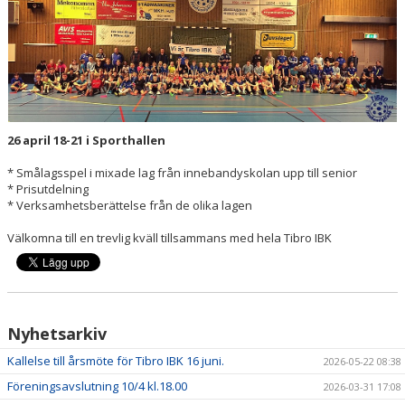
INSTRUKTION/DOKUMENT FUNKTIONÄR/LAGFÖRÄLDER
MEDLEMSKAP
LÄNKAR
KONTAKT
26 april 18-21 i Sporthallen
OM KLUBBEN
* Smålagsspel i mixade lag från innebandyskolan upp till senior
* Prisutdelning
* Verksamhetsberättelse från de olika lagen
LEDARE
Välkomna till en trevlig kväll tillsammans med hela Tibro IBK
Nyhetsarkiv
Kallelse till årsmöte för Tibro IBK 16 juni.
2026-05-22 08:38
Föreningsavslutning 10/4 kl.18.00
2026-03-31 17:08