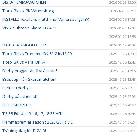
SISTA HEMMAMATCHEN!
2026-02-28 23:05
Tibro IBK vs IBK Vänersborg.
2026-02-09 22:57
INSTÄLLD! Kvällens match mot Vänersborgs IBK
2026-02-06 17:28
VINST! Tibro vs Skara IBK 4-11
2026-01-29 17:00
2026-01-29 16:55
DIGITALA BINGOLOTTER
2026-01-19 20:09
Tibro IBK vs Tranemo IBK 6/12 kl.18.00
2025-12-05 12:47
Tibro IBK vs Vara IBK 7-4
2025-12-05 12:42
Derby duggar tätt å vi älskart!
2025-10-28 13:55
Bildsvep från Skaramatchen!
2025-10-28 13:45
Förlust i derbyt.
2025-10-26 22:13
Derby på schemat!
2025-10-23 22:03
FRITIDSKORTET!
2025-10-05 20:57
TJEJER Födda 15, 16, 17, 18 SE HIT!
2025-10-05 20:43
Hemmapremiär säsong 2025/26 i div.2
2025-10-01 07:24
Träningsdag för F12/13!
2025-10-01 07:18