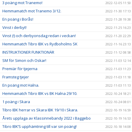
3 poäng mot Tranemo!
2022-12-05 11:50
Hemmamatch mot Tranemo 3/12.
2022-11-30 17:13
En poäng i Borås!
2022-11-28 19:38
Vinst i derbyt!
2022-11-25 16:23
Vinst (!) och derbyonsdag redan i veckan!
2022-11-20 22:29
Hemmamatch Tibro IBK vs Rydboholms SK
2022-11-16 23:13
INSTRUKTIONER FUNKTIONÄR
2022-11-12 08:58
SM för Simon och Oskar!
2022-11-03 12:14
Premiär för tjejerna
2022-11-03 11:23
Framsteg tjejer
2022-11-03 11:18
En poäng mot Halna.
2022-11-03 11:13
Hemmamatch Tibro IBK vs BK Halna 29/10.
2022-10-24 18:21
1 poäng i Skara
2022-10-24 08:01
Tibro IBK herrar vs Skara IBK 19/10 i Skara.
2022-10-19 16:59
Årets upplaga av Klassinnebandy 2022 i Baggebo
2022-10-19 16:53
Tibro IBK’S upphämtning till var sin poäng!
2022-10-18 14:08