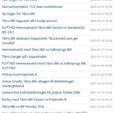
Herrseniormatch 11/2 utan restriktioner
2022-02-07 18:43
Ny seger för Tibro IBK
2022-02-07 18:33
Tibro IBK tappade allt i tredje period
2022-02-07 18:29
FLYTTAD! Hemmamatch Tibro IBK Senior vs Sandareds
2022-01-20 13:41
IBS 23/1
Tibro IBK starkast i toppmötet: ”Bra bredd som ger
2022-01-19 23:46
resultat”
Hemmamatch med Tibro IBK vs Falköpings IBK
2022-01-17 13:05
Tibro hänger på i toppstriden
2022-01-17 12:15
FLYTTAD! Hemmamatch med Tibro IBK vs Falköpings IBK.
2022-01-03 18:48
FLYTTAD!
Förlust mot Fröjereds IF
2022-01-03 18:39
Oskar Gradh, Tibro IBK uttagen till distriktslaget
2021-12-15 12:34
Västergötland.
Ledare klara till Distriktslaget för pojkar födda 2006
2021-12-15 12:08
Derby med Tibro IBK Senior vs Fröjereds IF
2021-12-15 08:53
Tibro IBK vs IBF Horsby 10-6
2021-12-06 12:31