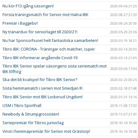
Nu kör F13 igång säsongen!
2020-09-06 21:25
Första träningsmatch för Senior mot Halna IBK
2020-08-27 21:33
Premiär i Baggebo!
2020-08-26 20:50
Ny tränarduo för seniorlaget till 2020/21!
2020-05-29 23:36
Nu har Sponsorhuset helt fantastiska samarbeten!
2020-05-19 18:21
Tibro IBK: CORONA - Träningar och matcher, cuper
2020-03-16 20:03
Tibro IBK informerar angående Covid-19
2020-03-13 21:05
Tibro IBK Senior spelar säsongens sista seriematch mot
2020-03-06 17:04
IBK Elfhög
Ska det bli kvalspel för Tibro IBK Senior?
2020-02-23 00:25
Sista hemmamatch i serien mot Smedjan IF.
2020-02-18 07:48
Tibro IBK Senior mot IBK Lockerud Ungdom!
2020-01-31 16:16
USM i Tibro Sporthall
2019-11-08 17:33
Newbody & Strumpgrossisten!
2019-11-07 21:41
Seriepremiär för Tibros juniorlag
2019-10-14 19:46
Vinst i hemmapremiär för Senior mot Grästorp!
2019-10-14 19:38