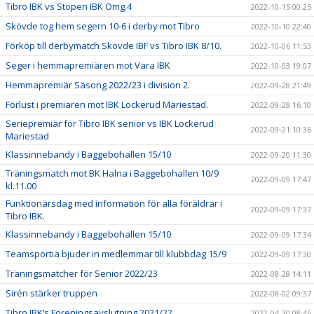
Tibro IBK vs Stöpen IBK Omg.4
2022-10-15 00:25
Skövde tog hem segern 10-6 i derby mot Tibro
2022-10-10 22:40
Förköp till derbymatch Skövde IBF vs Tibro IBK 8/10.
2022-10-06 11:53
Seger i hemmapremiären mot Vara IBK
2022-10-03 19:07
Hemmapremiär Säsong 2022/23 i division 2.
2022-09-28 21:49
Förlust i premiären mot IBK Lockerud Mariestad.
2022-09-28 16:10
Seriepremiär för Tibro IBK senior vs IBK Lockerud
2022-09-21 10:36
Mariestad
Klassinnebandy i Baggebohallen 15/10
2022-09-20 11:30
Träningsmatch mot BK Halna i Baggebohallen 10/9
2022-09-09 17:47
kl.11.00
Funktionärsdag med information för alla föräldrar i
2022-09-09 17:37
Tibro IBK.
Klassinnebandy i Baggebohallen 15/10
2022-09-09 17:34
Teamsportia bjuder in medlemmar till klubbdag 15/9
2022-09-09 17:30
Träningsmatcher för Senior 2022/23
2022-08-28 14:11
Sirén stärker truppen
2022-08-02 09:37
Tibro IBK’s Föreningsavslutning 2021/22
2022-04-30 08:46