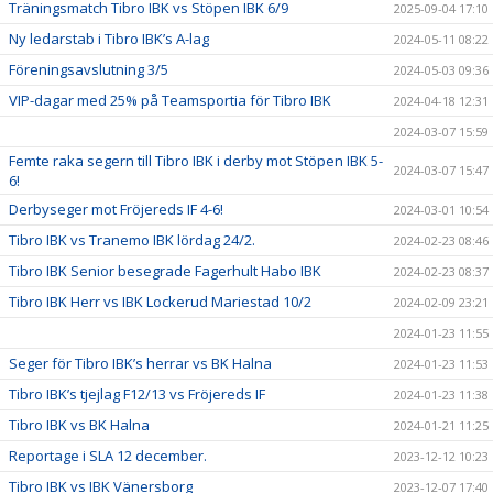
Träningsmatch Tibro IBK vs Stöpen IBK 6/9
2025-09-04 17:10
Ny ledarstab i Tibro IBK’s A-lag
2024-05-11 08:22
Föreningsavslutning 3/5
2024-05-03 09:36
VIP-dagar med 25% på Teamsportia för Tibro IBK
2024-04-18 12:31
2024-03-07 15:59
Femte raka segern till Tibro IBK i derby mot Stöpen IBK 5-
2024-03-07 15:47
6!
Derbyseger mot Fröjereds IF 4-6!
2024-03-01 10:54
Tibro IBK vs Tranemo IBK lördag 24/2.
2024-02-23 08:46
Tibro IBK Senior besegrade Fagerhult Habo IBK
2024-02-23 08:37
Tibro IBK Herr vs IBK Lockerud Mariestad 10/2
2024-02-09 23:21
2024-01-23 11:55
Seger för Tibro IBK’s herrar vs BK Halna
2024-01-23 11:53
Tibro IBK’s tjejlag F12/13 vs Fröjereds IF
2024-01-23 11:38
Tibro IBK vs BK Halna
2024-01-21 11:25
Reportage i SLA 12 december.
2023-12-12 10:23
Tibro IBK vs IBK Vänersborg
2023-12-07 17:40