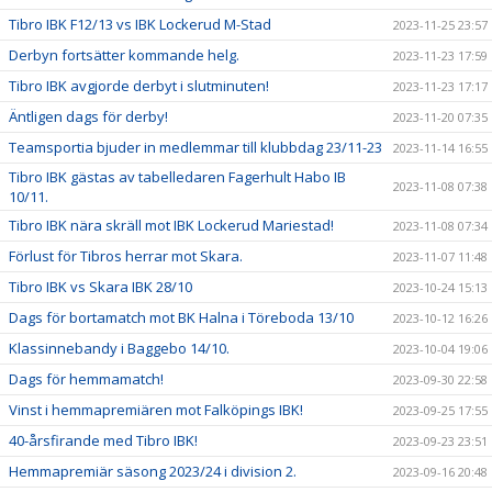
Tibro IBK F12/13 vs IBK Lockerud M-Stad
2023-11-25 23:57
Derbyn fortsätter kommande helg.
2023-11-23 17:59
Tibro IBK avgjorde derbyt i slutminuten!
2023-11-23 17:17
Äntligen dags för derby!
2023-11-20 07:35
Teamsportia bjuder in medlemmar till klubbdag 23/11-23
2023-11-14 16:55
Tibro IBK gästas av tabelledaren Fagerhult Habo IB
2023-11-08 07:38
10/11.
Tibro IBK nära skräll mot IBK Lockerud Mariestad!
2023-11-08 07:34
Förlust för Tibros herrar mot Skara.
2023-11-07 11:48
Tibro IBK vs Skara IBK 28/10
2023-10-24 15:13
Dags för bortamatch mot BK Halna i Töreboda 13/10
2023-10-12 16:26
Klassinnebandy i Baggebo 14/10.
2023-10-04 19:06
Dags för hemmamatch!
2023-09-30 22:58
Vinst i hemmapremiären mot Falköpings IBK!
2023-09-25 17:55
40-årsfirande med Tibro IBK!
2023-09-23 23:51
Hemmapremiär säsong 2023/24 i division 2.
2023-09-16 20:48