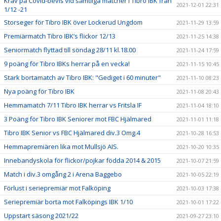
Krav på Covid-bevis vid samtliga matcher i Tibro IBK från
2021-12-01 22:31
1/12 -21
Storseger för Tibro IBK över Lockerud Ungdom
2021-11-29 13:59
Premiärmatch Tibro IBK’s flickor 12/13
2021-11-25 14:38
Seniormatch flyttad till söndag 28/11 kl.18.00
2021-11-24 17:59
9 poäng för Tibro IBKs herrar på en vecka!
2021-11-15 10:45
Stark bortamatch av Tibro IBK: "Gediget i 60 minuter"
2021-11-10 08:23
Nya poäng för Tibro IBK
2021-11-08 20:43
Hemmamatch 7/11 Tibro IBK herrar vs Fritsla IF
2021-11-04 18:10
3 Poäng för Tibro IBK Seniorer mot FBC Hjälmared
2021-11-01 11:18
Tibro IBK Senior vs FBC Hjälmared div.3 Omg.4
2021-10-28 16:53
Hemmapremiären lika mot Mullsjö AIS.
2021-10-20 10:35
Innebandyskola för flickor/pojkar födda 2014 & 2015
2021-10-07 21:59
Match i div.3 omgång 2 i Arena Baggebo
2021-10-05 22:19
Förlust i seriepremiär mot Falköping
2021-10-03 17:38
Seriepremiär borta mot Falköpings IBK 1/10
2021-10-01 17:22
Uppstart säsong 2021/22
2021-09-27 23:10