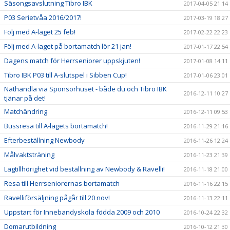
Säsongsavslutning Tibro IBK
2017-04-05 21:14
P03 Serietvåa 2016/2017!
2017-03-19 18:27
Följ med A-laget 25 feb!
2017-02-22 22:23
Följ med A-laget på bortamatch lör 21 jan!
2017-01-17 22:54
Dagens match för Herrseniorer uppskjuten!
2017-01-08 14:11
Tibro IBK P03 till A-slutspel i Sibben Cup!
2017-01-06 23:01
Näthandla via Sponsorhuset - både du och Tibro IBK
2016-12-11 10:27
tjänar på det!
Matchändring
2016-12-11 09:53
Bussresa till A-lagets bortamatch!
2016-11-29 21:16
Efterbeställning Newbody
2016-11-26 12:24
Målvaktsträning
2016-11-23 21:39
Lagtillhörighet vid beställning av Newbody & Ravelli!
2016-11-18 21:00
Resa till Herrseniorernas bortamatch
2016-11-16 22:15
Ravelliförsäljning pågår till 20 nov!
2016-11-13 22:11
Uppstart för Innebandyskola födda 2009 och 2010
2016-10-24 22:32
Domarutbildning
2016-10-12 21:30