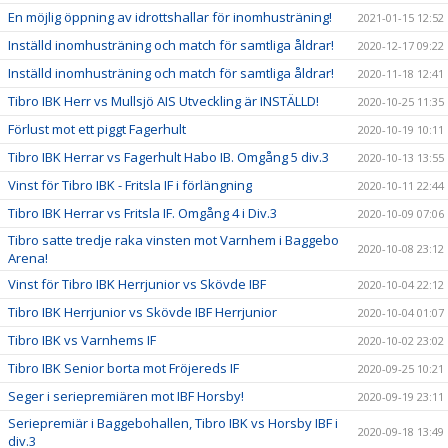
En möjlig öppning av idrottshallar för inomhusträning!
2021-01-15 12:52
Inställd inomhusträning och match för samtliga åldrar!
2020-12-17 09:22
Inställd inomhusträning och match för samtliga åldrar!
2020-11-18 12:41
Tibro IBK Herr vs Mullsjö AIS Utveckling är INSTÄLLD!
2020-10-25 11:35
Förlust mot ett piggt Fagerhult
2020-10-19 10:11
Tibro IBK Herrar vs Fagerhult Habo IB. Omgång 5 div.3
2020-10-13 13:55
Vinst för Tibro IBK - Fritsla IF i förlängning
2020-10-11 22:44
Tibro IBK Herrar vs Fritsla IF. Omgång 4 i Div.3
2020-10-09 07:06
Tibro satte tredje raka vinsten mot Varnhem i Baggebo
2020-10-08 23:12
Arena!
Vinst för Tibro IBK Herrjunior vs Skövde IBF
2020-10-04 22:12
Tibro IBK Herrjunior vs Skövde IBF Herrjunior
2020-10-04 01:07
Tibro IBK vs Varnhems IF
2020-10-02 23:02
Tibro IBK Senior borta mot Fröjereds IF
2020-09-25 10:21
Seger i seriepremiären mot IBF Horsby!
2020-09-19 23:11
Seriepremiär i Baggebohallen, Tibro IBK vs Horsby IBF i
2020-09-18 13:49
div.3