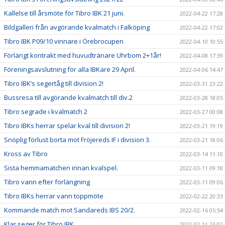
Kallelse till årsmöte för Tibro IBK 21 juni.
2022-04-22 17:28
Bildgalleri från avgörande kvalmatch i Falköping
2022-04-22 17:02
Tibro IBK P09/10 vinnare i Örebrocupen
2022-04-10 10:55
Förlängt kontrakt med huvudtränare Uhrbom 2+1år!
2022-04-08 17:39
Föreningsavslutning för alla IBKare 29 April.
2022-04-06 14:47
Tibro IBK’s segertåg till division 2!
2022-03-31 23:22
Bussresa till avgörande kvalmatch till div.2
2022-03-28 18:05
Tibro segrade i kvalmatch 2
2022-03-27 00:08
Tibro IBKs herrar spelar kval till division 2!
2022-03-21 19:19
Snöplig förlust borta mot Fröjereds IF i division 3.
2022-03-21 18:06
Kross av Tibro
2022-03-14 11:10
Sista hemmamatchen innan kvalspel.
2022-03-11 09:18
Tibro vann efter förlängning
2022-03-11 09:06
Tibro IBKs herrar vann toppmöte
2022-02-22 20:33
Kommande match mot Sandareds IBS 20/2.
2022-02-16 05:54
Klar seger för Tibro IBK
2022-02-11 23:02