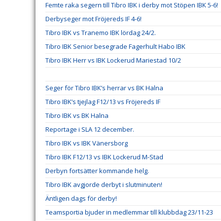
Femte raka segern till Tibro IBK i derby mot Stöpen IBK 5-6!
Derbyseger mot Fröjereds IF 4-6!
Tibro IBK vs Tranemo IBK lördag 24/2.
Tibro IBK Senior besegrade Fagerhult Habo IBK
Tibro IBK Herr vs IBK Lockerud Mariestad 10/2
Seger för Tibro IBK’s herrar vs BK Halna
Tibro IBK’s tjejlag F12/13 vs Fröjereds IF
Tibro IBK vs BK Halna
Reportage i SLA 12 december.
Tibro IBK vs IBK Vänersborg
Tibro IBK F12/13 vs IBK Lockerud M-Stad
Derbyn fortsätter kommande helg.
Tibro IBK avgjorde derbyt i slutminuten!
Äntligen dags för derby!
Teamsportia bjuder in medlemmar till klubbdag 23/11-23