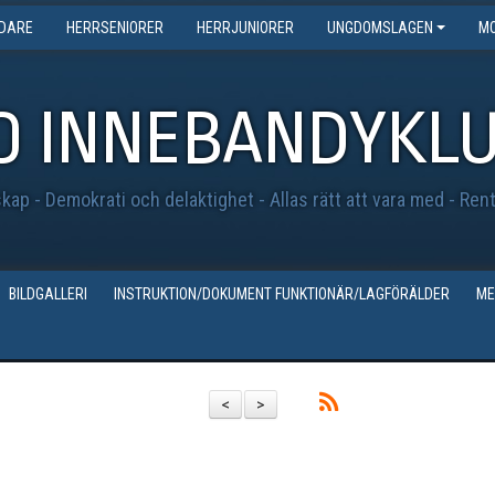
EDARE
HERRSENIORER
HERRJUNIORER
UNGDOMSLAGEN
MO
O INNEBANDYKL
ap - Demokrati och delaktighet - Allas rätt att vara med - Ren
BILDGALLERI
INSTRUKTION/DOKUMENT FUNKTIONÄR/LAGFÖRÄLDER
ME
<
>