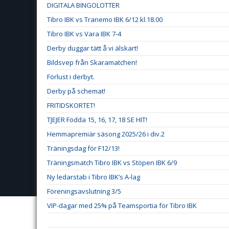
DIGITALA BINGOLOTTER
Tibro IBK vs Tranemo IBK 6/12 kl.18.00
Tibro IBK vs Vara IBK 7-4
Derby duggar tätt å vi älskart!
Bildsvep från Skaramatchen!
Förlust i derbyt.
Derby på schemat!
FRITIDSKORTET!
TJEJER Födda 15, 16, 17, 18 SE HIT!
Hemmapremiär säsong 2025/26 i div.2
Träningsdag för F12/13!
Träningsmatch Tibro IBK vs Stöpen IBK 6/9
Ny ledarstab i Tibro IBK’s A-lag
Föreningsavslutning 3/5
VIP-dagar med 25% på Teamsportia för Tibro IBK