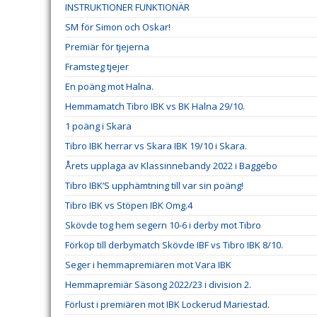
INSTRUKTIONER FUNKTIONÄR
SM för Simon och Oskar!
Premiär för tjejerna
Framsteg tjejer
En poäng mot Halna.
Hemmamatch Tibro IBK vs BK Halna 29/10.
1 poäng i Skara
Tibro IBK herrar vs Skara IBK 19/10 i Skara.
Årets upplaga av Klassinnebandy 2022 i Baggebo
Tibro IBK’S upphämtning till var sin poäng!
Tibro IBK vs Stöpen IBK Omg.4
Skövde tog hem segern 10-6 i derby mot Tibro
Förköp till derbymatch Skövde IBF vs Tibro IBK 8/10.
Seger i hemmapremiären mot Vara IBK
Hemmapremiär Säsong 2022/23 i division 2.
Förlust i premiären mot IBK Lockerud Mariestad.