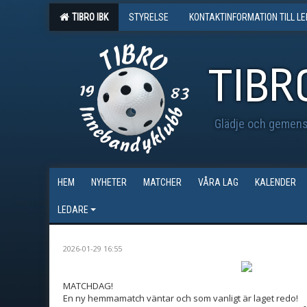
TIBRO IBK
STYRELSE
KONTAKTINFORMATION TILL L
TIBR
Glädje och gemensk
HEM
NYHETER
MATCHER
VÅRA LAG
KALENDER
LEDARE
2026-01-29 16:55
MATCHDAG!
En ny hemmamatch väntar och som vanligt är laget redo!