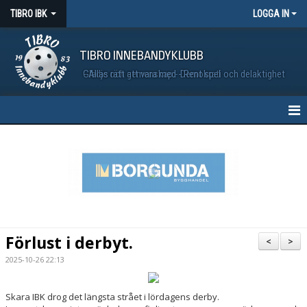
TIBRO IBK
LOGGA IN
TIBRO INNEBANDYKLUBB
Glädje och gemenskap - Demokrati och delaktighet - Allas rätt att vara med - Rent spel
HEM
NYHETER
MATCHER
VÅRA LAG
Förlust i derbyt.
<
>
KALENDER
2025-10-26 22:13
BILDGALLERI
Skara IBK drog det längsta strået i lördagens derby.