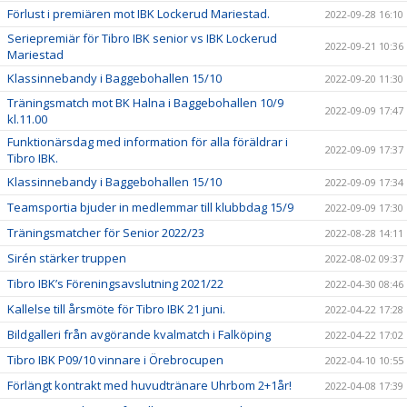
Förlust i premiären mot IBK Lockerud Mariestad.
2022-09-28 16:10
Seriepremiär för Tibro IBK senior vs IBK Lockerud
2022-09-21 10:36
Mariestad
Klassinnebandy i Baggebohallen 15/10
2022-09-20 11:30
Träningsmatch mot BK Halna i Baggebohallen 10/9
2022-09-09 17:47
kl.11.00
Funktionärsdag med information för alla föräldrar i
2022-09-09 17:37
Tibro IBK.
Klassinnebandy i Baggebohallen 15/10
2022-09-09 17:34
Teamsportia bjuder in medlemmar till klubbdag 15/9
2022-09-09 17:30
Träningsmatcher för Senior 2022/23
2022-08-28 14:11
Sirén stärker truppen
2022-08-02 09:37
Tibro IBK’s Föreningsavslutning 2021/22
2022-04-30 08:46
Kallelse till årsmöte för Tibro IBK 21 juni.
2022-04-22 17:28
Bildgalleri från avgörande kvalmatch i Falköping
2022-04-22 17:02
Tibro IBK P09/10 vinnare i Örebrocupen
2022-04-10 10:55
Förlängt kontrakt med huvudtränare Uhrbom 2+1år!
2022-04-08 17:39