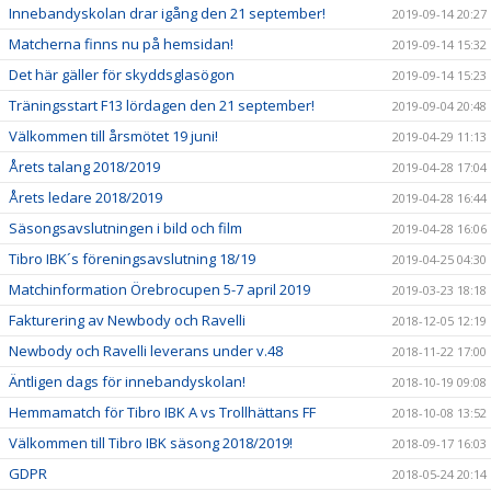
Innebandyskolan drar igång den 21 september!
2019-09-14 20:27
Matcherna finns nu på hemsidan!
2019-09-14 15:32
Det här gäller för skyddsglasögon
2019-09-14 15:23
Träningsstart F13 lördagen den 21 september!
2019-09-04 20:48
Välkommen till årsmötet 19 juni!
2019-04-29 11:13
Årets talang 2018/2019
2019-04-28 17:04
Årets ledare 2018/2019
2019-04-28 16:44
Säsongsavslutningen i bild och film
2019-04-28 16:06
Tibro IBK´s föreningsavslutning 18/19
2019-04-25 04:30
Matchinformation Örebrocupen 5-7 april 2019
2019-03-23 18:18
Fakturering av Newbody och Ravelli
2018-12-05 12:19
Newbody och Ravelli leverans under v.48
2018-11-22 17:00
Äntligen dags för innebandyskolan!
2018-10-19 09:08
Hemmamatch för Tibro IBK A vs Trollhättans FF
2018-10-08 13:52
Välkommen till Tibro IBK säsong 2018/2019!
2018-09-17 16:03
GDPR
2018-05-24 20:14