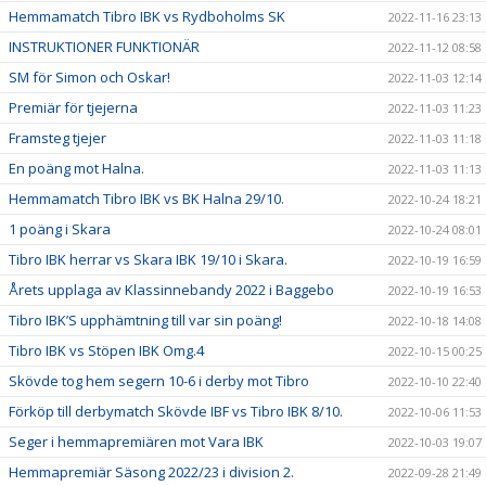
Hemmamatch Tibro IBK vs Rydboholms SK
2022-11-16 23:13
INSTRUKTIONER FUNKTIONÄR
2022-11-12 08:58
SM för Simon och Oskar!
2022-11-03 12:14
Premiär för tjejerna
2022-11-03 11:23
Framsteg tjejer
2022-11-03 11:18
En poäng mot Halna.
2022-11-03 11:13
Hemmamatch Tibro IBK vs BK Halna 29/10.
2022-10-24 18:21
1 poäng i Skara
2022-10-24 08:01
Tibro IBK herrar vs Skara IBK 19/10 i Skara.
2022-10-19 16:59
Årets upplaga av Klassinnebandy 2022 i Baggebo
2022-10-19 16:53
Tibro IBK’S upphämtning till var sin poäng!
2022-10-18 14:08
Tibro IBK vs Stöpen IBK Omg.4
2022-10-15 00:25
Skövde tog hem segern 10-6 i derby mot Tibro
2022-10-10 22:40
Förköp till derbymatch Skövde IBF vs Tibro IBK 8/10.
2022-10-06 11:53
Seger i hemmapremiären mot Vara IBK
2022-10-03 19:07
Hemmapremiär Säsong 2022/23 i division 2.
2022-09-28 21:49