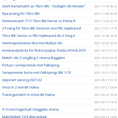
Stark bortamatch av Tibro IBK: "Gediget i 60 minuter"
2021-11-10 08:23
Nya poäng för Tibro IBK
2021-11-08 20:43
Hemmamatch 7/11 Tibro IBK herrar vs Fritsla IF
2021-11-04 18:10
3 Poäng för Tibro IBK Seniorer mot FBC Hjälmared
2021-11-01 11:18
Tibro IBK Senior vs FBC Hjälmared div.3 Omg.4
2021-10-28 16:53
Hemmapremiären lika mot Mullsjö AIS.
2021-10-20 10:35
Innebandyskola för flickor/pojkar födda 2014 & 2015
2021-10-07 21:59
Match i div.3 omgång 2 i Arena Baggebo
2021-10-05 22:19
Förlust i seriepremiär mot Falköping
2021-10-03 17:38
Seriepremiär borta mot Falköpings IBK 1/10
2021-10-01 17:22
Uppstart säsong 2021/22
2021-09-27 23:10
Vinst nr 2 mot BK Halna
2021-09-27 23:04
Träningsmatch nr.4 mot BK Halna
2021-09-20 19:35
2021-09-17 14:57
9-13 mot Fagerhult i Baggebo Arena.
2021-09-14 13:57
Matchbiljett 13/9 40st lediga!
2021-09-13 15:02