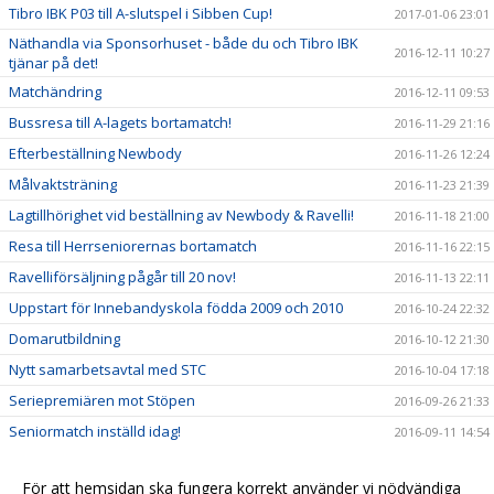
Tibro IBK P03 till A-slutspel i Sibben Cup!
2017-01-06 23:01
Näthandla via Sponsorhuset - både du och Tibro IBK
2016-12-11 10:27
tjänar på det!
Matchändring
2016-12-11 09:53
Bussresa till A-lagets bortamatch!
2016-11-29 21:16
Efterbeställning Newbody
2016-11-26 12:24
Målvaktsträning
2016-11-23 21:39
Lagtillhörighet vid beställning av Newbody & Ravelli!
2016-11-18 21:00
Resa till Herrseniorernas bortamatch
2016-11-16 22:15
Ravelliförsäljning pågår till 20 nov!
2016-11-13 22:11
Uppstart för Innebandyskola födda 2009 och 2010
2016-10-24 22:32
Domarutbildning
2016-10-12 21:30
Nytt samarbetsavtal med STC
2016-10-04 17:18
Seriepremiären mot Stöpen
2016-09-26 21:33
Seniormatch inställd idag!
2016-09-11 14:54
Seger mot BK Halna!
2016-09-05 14:23
För att hemsidan ska fungera korrekt använder vi nödvändiga
Seger mot Stöpen IBK!
2016-08-27 14:28