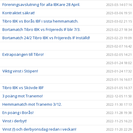
Föreningsavslutning för alla IBKare 28 April.
2023-03-14 07:16
Kontraktet säkrat!
2023-03-06 19:51
Tibro IBK vs Borås IBF i sista hemmamatch.
2023-03-02 21:15
Bortamatch Tibro IBK vs Fröjereds IF blir 7/3.
2023-02-27 18:34
Bortamatch 24/2 Tibro IBK vs Fröjereds IF Inställd!
2023-02-23 19:09
2023-02-07 16:42
Extrapoängen till Tibro!
2023-02-05 14:21
2023-01-24 18:02
Viktig vinst i Stöpen!
2023-01-24 17:32
2023-01-16 16:07
Tibro IBK vs Skövde IBF
2023-01-05 16:37
3 poäng mot Tranemo!
2022-12-05 11:50
Hemmamatch mot Tranemo 3/12.
2022-11-30 17:13
En poäng i Borås!
2022-11-28 19:38
Vinst i derbyt!
2022-11-25 16:23
Vinst (!) och derbyonsdag redan i veckan!
2022-11-20 22:29