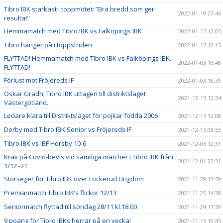
Tibro IBK starkast i toppmötet: ”Bra bredd som ger
2022-01-19 23:46
resultat”
Hemmamatch med Tibro IBK vs Falköpings IBK
2022-01-17 13:05
Tibro hänger på i toppstriden
2022-01-17 12:15
FLYTTAD! Hemmamatch med Tibro IBK vs Falköpings IBK.
2022-01-03 18:48
FLYTTAD!
Förlust mot Fröjereds IF
2022-01-03 18:39
Oskar Gradh, Tibro IBK uttagen till distriktslaget
2021-12-15 12:34
Västergötland.
Ledare klara till Distriktslaget för pojkar födda 2006
2021-12-15 12:08
Derby med Tibro IBK Senior vs Fröjereds IF
2021-12-15 08:53
Tibro IBK vs IBF Horsby 10-6
2021-12-06 12:31
Krav på Covid-bevis vid samtliga matcher i Tibro IBK från
2021-12-01 22:31
1/12 -21
Storseger för Tibro IBK över Lockerud Ungdom
2021-11-29 13:59
Premiärmatch Tibro IBK’s flickor 12/13
2021-11-25 14:38
Seniormatch flyttad till söndag 28/11 kl.18.00
2021-11-24 17:59
9 poäng för Tibro IBKs herrar på en vecka!
2021-11-15 10:45