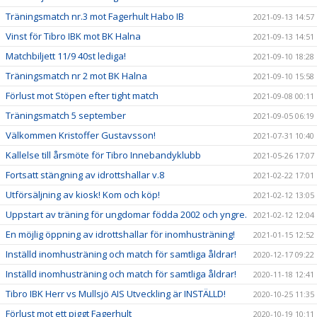
Träningsmatch nr.3 mot Fagerhult Habo IB
2021-09-13 14:57
Vinst för Tibro IBK mot BK Halna
2021-09-13 14:51
Matchbiljett 11/9 40st lediga!
2021-09-10 18:28
Träningsmatch nr 2 mot BK Halna
2021-09-10 15:58
Förlust mot Stöpen efter tight match
2021-09-08 00:11
Träningsmatch 5 september
2021-09-05 06:19
Välkommen Kristoffer Gustavsson!
2021-07-31 10:40
Kallelse till årsmöte för Tibro Innebandyklubb
2021-05-26 17:07
Fortsatt stängning av idrottshallar v.8
2021-02-22 17:01
Utförsäljning av kiosk! Kom och köp!
2021-02-12 13:05
Uppstart av träning för ungdomar födda 2002 och yngre.
2021-02-12 12:04
En möjlig öppning av idrottshallar för inomhusträning!
2021-01-15 12:52
Inställd inomhusträning och match för samtliga åldrar!
2020-12-17 09:22
Inställd inomhusträning och match för samtliga åldrar!
2020-11-18 12:41
Tibro IBK Herr vs Mullsjö AIS Utveckling är INSTÄLLD!
2020-10-25 11:35
Förlust mot ett piggt Fagerhult
2020-10-19 10:11