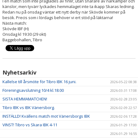
I en match som inte präglades av finlir, utan snarare av närkamper och
INSTRUKTION/DOKUMENT FUNKTIONÄR/LAGFÖRÄLDER
känslor, men tyvärr lyckades hemmalaget inte ta ikapp Skaras ledning.
Redan nu på onsdag väntar ett nytt derby när Skövde kommer på
MEDLEMSKAP
besök. Precis som i lördags behöver vi ert stöd på läktarna!
Nästa match:
Skövde IBF (H)
LÄNKAR
Onsdag kl 19:30 (29 okt)
Baggebohallen, Tibro
KONTAKT
OM KLUBBEN
LEDARE
Nyhetsarkiv
Kallelse till årsmöte för Tibro IBK 16 juni.
2026-05-22 08:38
Föreningsavslutning 10/4 kl.18.00
2026-03-31 17:08
SISTA HEMMAMATCHEN!
2026-02-28 23:05
Tibro IBK vs IBK Vänersborg.
2026-02-09 22:57
INSTÄLLD! Kvällens match mot Vänersborgs IBK
2026-02-06 17:28
VINST! Tibro vs Skara IBK 4-11
2026-01-29 17:00
2026-01-29 16:55