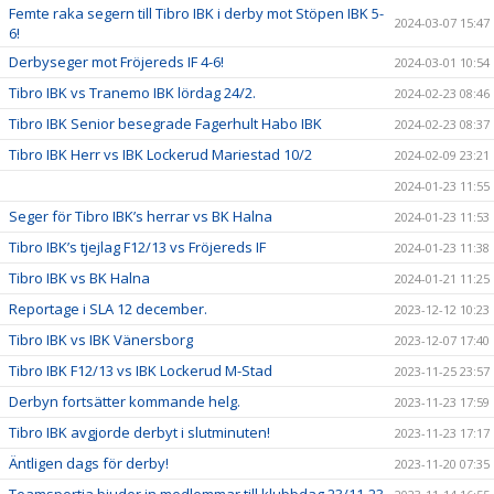
Femte raka segern till Tibro IBK i derby mot Stöpen IBK 5-
2024-03-07 15:47
6!
Derbyseger mot Fröjereds IF 4-6!
2024-03-01 10:54
Tibro IBK vs Tranemo IBK lördag 24/2.
2024-02-23 08:46
Tibro IBK Senior besegrade Fagerhult Habo IBK
2024-02-23 08:37
Tibro IBK Herr vs IBK Lockerud Mariestad 10/2
2024-02-09 23:21
2024-01-23 11:55
Seger för Tibro IBK’s herrar vs BK Halna
2024-01-23 11:53
Tibro IBK’s tjejlag F12/13 vs Fröjereds IF
2024-01-23 11:38
Tibro IBK vs BK Halna
2024-01-21 11:25
Reportage i SLA 12 december.
2023-12-12 10:23
Tibro IBK vs IBK Vänersborg
2023-12-07 17:40
Tibro IBK F12/13 vs IBK Lockerud M-Stad
2023-11-25 23:57
Derbyn fortsätter kommande helg.
2023-11-23 17:59
Tibro IBK avgjorde derbyt i slutminuten!
2023-11-23 17:17
Äntligen dags för derby!
2023-11-20 07:35
Teamsportia bjuder in medlemmar till klubbdag 23/11-23