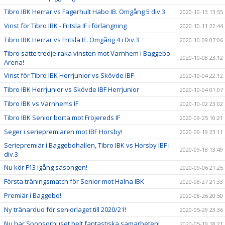
Tibro IBK Herrar vs Fagerhult Habo IB. Omgång 5 div.3
2020-10-13 13:55
Vinst för Tibro IBK - Fritsla IF i förlängning
2020-10-11 22:44
Tibro IBK Herrar vs Fritsla IF. Omgång 4 i Div.3
2020-10-09 07:06
Tibro satte tredje raka vinsten mot Varnhem i Baggebo
2020-10-08 23:12
Arena!
Vinst för Tibro IBK Herrjunior vs Skövde IBF
2020-10-04 22:12
Tibro IBK Herrjunior vs Skövde IBF Herrjunior
2020-10-04 01:07
Tibro IBK vs Varnhems IF
2020-10-02 23:02
Tibro IBK Senior borta mot Fröjereds IF
2020-09-25 10:21
Seger i seriepremiären mot IBF Horsby!
2020-09-19 23:11
Seriepremiär i Baggebohallen, Tibro IBK vs Horsby IBF i
2020-09-18 13:49
div.3
Nu kör F13 igång säsongen!
2020-09-06 21:25
Första träningsmatch för Senior mot Halna IBK
2020-08-27 21:33
Premiär i Baggebo!
2020-08-26 20:50
Ny tränarduo för seniorlaget till 2020/21!
2020-05-29 23:36
Nu har Sponsorhuset helt fantastiska samarbeten!
2020-05-19 18:21