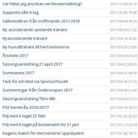
Var hittar jag ansökan om Reseersättning?
2017-11-06 22:10
Supporta vårt A-lag
2017-10-09 19:49
Välkomstbrev från ordförande 2017-2018
2017-09-04 18:55
Ny assisterande spelande tränare
2017-08-06 21:22
Nyassisterande tränare
2017-06-16 20:00
Ny huvudtränare till herrseniorerna
2017-05-20 21:00
Årsmöte 2017
2017-05-04 21:24
Säsongsavslutning 21 april 2017
2017-04-22 00:55
Sommarmix 2017
2017-04-21 09:33
Tack för ert stöd via Sponsorhuset!
2017-04-10 21:55
Summeringar från Örebrocupen 2017
2017-04-09 21:43
Säsongsavslutning Tibro IBK
2017-04-05 21:14
P03 Serietvåa 2016/2017!
2017-03-19 18:27
Följ med A-laget 25 feb!
2017-02-22 22:23
Följ med A-laget på bortamatch lör 21 jan!
2017-01-17 22:54
Dagens match för Herrseniorer uppskjuten!
2017-01-08 14:11