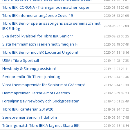
Tibro IBK: CORONA - Träningar och matcher, cuper
2020-03-16 20:03
Tibro IBK informerar angående Covid-19
2020-03-13 21:05
Tibro IBK Senior spelar säsongens sista seriematch mot
2020-03-06 17:04
IBK Elfhög
Ska det bli kvalspel för Tibro IBK Senior?
2020-02-23 00:25
Sista hemmamatch i serien mot Smedjan IF.
2020-02-18 07:48
Tibro IBK Senior mot IBK Lockerud Ungdom!
2020-01-31 16:16
USM i Tibro Sporthall
2019-11-08 17:33
Newbody & Strumpgrossisten!
2019-11-07 21:41
Seriepremiär för Tibros juniorlag
2019-10-14 19:46
Vinst i hemmapremiär för Senior mot Grästorp!
2019-10-14 19:38
Hemmapremiär Herrar A mot Grästorp
2019-10-09 09:23
Försäljning av Newbody och Sockgrossisten
2019-10-01 22:48
Tibro IBK i caféterian 2019/20
2019-09-24 17:52
Seriepremiär Senior i Tidaholm
2019-09-24 17:45
Träningsmatch Tibro IBK A-lag mot Skara IBK
2019-09-16 16:54