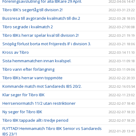
Föreningsavslutning för alla IBKare 29 April.
2022-04-06 14:47
Tibro IBK’s segertåg till division 2!
2022-03-31 23:22
Bussresa till avgörande kvalmatch till div.2
2022-03-28 18:05
Tibro segrade i kvalmatch 2
2022-03-27 00:08
Tibro IBKs herrar spelar kval till division 2!
2022-03-21 19:19
Snöplig förlust borta mot Fröjereds IF i division 3.
2022-03-21 18:06
Kross av Tibro
2022-03-14 11:10
Sista hemmamatchen innan kvalspel.
2022-03-11 09:18
Tibro vann efter förlängning
2022-03-11 09:06
Tibro IBKs herrar vann toppmöte
2022-02-22 20:33
Kommande match mot Sandareds IBS 20/2.
2022-02-16 05:54
Klar seger för Tibro IBK
2022-02-11 23:02
Herrseniormatch 11/2 utan restriktioner
2022-02-07 18:43
Ny seger för Tibro IBK
2022-02-07 18:33
Tibro IBK tappade allt i tredje period
2022-02-07 18:29
FLYTTAD! Hemmamatch Tibro IBK Senior vs Sandareds
2022-01-20 13:41
IBS 23/1