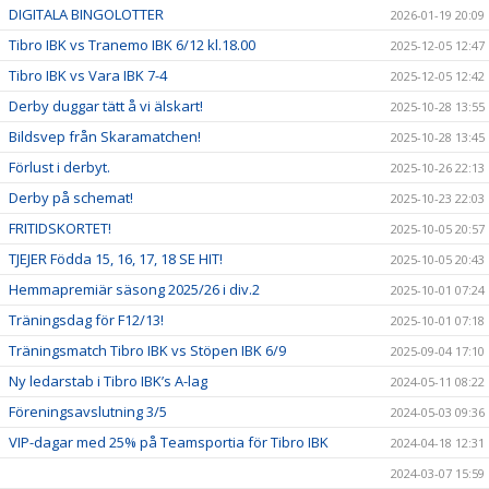
DIGITALA BINGOLOTTER
2026-01-19 20:09
Tibro IBK vs Tranemo IBK 6/12 kl.18.00
2025-12-05 12:47
Tibro IBK vs Vara IBK 7-4
2025-12-05 12:42
Derby duggar tätt å vi älskart!
2025-10-28 13:55
Bildsvep från Skaramatchen!
2025-10-28 13:45
Förlust i derbyt.
2025-10-26 22:13
Derby på schemat!
2025-10-23 22:03
FRITIDSKORTET!
2025-10-05 20:57
TJEJER Födda 15, 16, 17, 18 SE HIT!
2025-10-05 20:43
Hemmapremiär säsong 2025/26 i div.2
2025-10-01 07:24
Träningsdag för F12/13!
2025-10-01 07:18
Träningsmatch Tibro IBK vs Stöpen IBK 6/9
2025-09-04 17:10
Ny ledarstab i Tibro IBK’s A-lag
2024-05-11 08:22
Föreningsavslutning 3/5
2024-05-03 09:36
VIP-dagar med 25% på Teamsportia för Tibro IBK
2024-04-18 12:31
2024-03-07 15:59