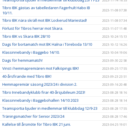
2023-11-14 16:55
Tibro IBK gästas av tabelledaren Fagerhult Habo IB
2023-11-08 07:38
10/11.
Tibro IBK nära skräll mot IBK Lockerud Mariestad!
2023-11-08 07:34
Förlust för Tibros herrar mot Skara.
2023-11-07 11:48
Tibro IBK vs Skara IBK 28/10
2023-10-24 15:13
Dags för bortamatch mot BK Halna i Töreboda 13/10
2023-10-12 16:26
Klassinnebandy i Baggebo 14/10.
2023-10-04 19:06
Dags för hemmamatch!
2023-09-30 22:58
Vinst i hemmapremiären mot Falköpings IBK!
2023-09-25 17:55
40-årsfirande med Tibro IBK!
2023-09-23 23:51
Hemmapremiär säsong 2023/24 i division 2.
2023-09-16 20:48
Tibro Innebandyklubb firar 40-årsjubileum 2023!
2023-08-28 18:16
Klassinnebandy i Baggebohallen 14/10 2023
2023-08-28 18:14
Teamsportia bjuder in medlemmar till klubbdag 12/9-23
2023-08-28 17:55
Träningsmatcher för Senior 2023/24
2023-08-28 17:46
Kallelse till årsmöte för Tibro IBK 21 juni.
2023-04-25 19:01