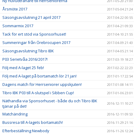
Ny huvudtränare till herrseniorerna
2017-05-20 21:00
Årsmöte 2017
2017-05-04 21:24
Säsongsavslutning 21 april 2017
2017-04-22 00:55
Sommarmix 2017
2017-04-21 09:33
Tack för ert stöd via Sponsorhuset!
2017-04-10 21:55
Summeringar från Örebrocupen 2017
2017-04-09 21:43
Säsongsavslutning Tibro IBK
2017-04-05 21:14
P03 Serietvåa 2016/2017!
2017-03-19 18:27
Följ med A-laget 25 feb!
2017-02-22 22:23
Följ med A-laget på bortamatch lör 21 jan!
2017-01-17 22:54
Dagens match för Herrseniorer uppskjuten!
2017-01-08 14:11
Tibro IBK P03 till A-slutspel i Sibben Cup!
2017-01-06 23:01
Näthandla via Sponsorhuset - både du och Tibro IBK
2016-12-11 10:27
tjänar på det!
Matchändring
2016-12-11 09:53
Bussresa till A-lagets bortamatch!
2016-11-29 21:16
Efterbeställning Newbody
2016-11-26 12:24