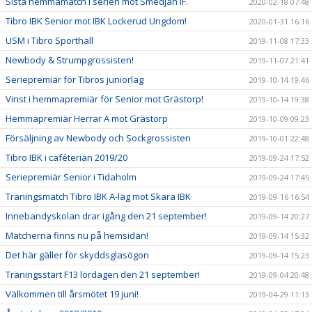
Sista hemmamatch i serien mot Smedjan IF.
2020-02-18 07:48
Tibro IBK Senior mot IBK Lockerud Ungdom!
2020-01-31 16:16
USM i Tibro Sporthall
2019-11-08 17:33
Newbody & Strumpgrossisten!
2019-11-07 21:41
Seriepremiär för Tibros juniorlag
2019-10-14 19:46
Vinst i hemmapremiär för Senior mot Grästorp!
2019-10-14 19:38
Hemmapremiär Herrar A mot Grästorp
2019-10-09 09:23
Försäljning av Newbody och Sockgrossisten
2019-10-01 22:48
Tibro IBK i caféterian 2019/20
2019-09-24 17:52
Seriepremiär Senior i Tidaholm
2019-09-24 17:45
Träningsmatch Tibro IBK A-lag mot Skara IBK
2019-09-16 16:54
Innebandyskolan drar igång den 21 september!
2019-09-14 20:27
Matcherna finns nu på hemsidan!
2019-09-14 15:32
Det här gäller för skyddsglasögon
2019-09-14 15:23
Träningsstart F13 lördagen den 21 september!
2019-09-04 20:48
Välkommen till årsmötet 19 juni!
2019-04-29 11:13