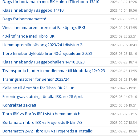
Dags för bortamatch mot BK Halna i Töreboda 13/10
2023-10-12 16:26
Klassinnebandy i Baggebo 14/10.
2023-10-04 19:06
Dags för hemmamatch!
2023-09-30 22:58
Vinst i hemmapremiären mot Falköpings IBK!
2023-09-25 17:55
40-årsfirande med Tibro IBK!
2023-09-23 23:51
Hemmapremiär säsong 2023/24 i division 2.
2023-09-16 20:48
Tibro Innebandyklubb firar 40-årsjubileum 2023!
2023-08-28 18:16
Klassinnebandy i Baggebohallen 14/10 2023
2023-08-28 18:14
Teamsportia bjuder in medlemmar till klubbdag 12/9-23
2023-08-28 17:55
Träningsmatcher för Senior 2023/24
2023-08-28 17:46
Kallelse till årsmöte för Tibro IBK 21 juni.
2023-04-25 19:01
Föreningsavslutning för alla IBKare 28 April.
2023-03-14 07:16
Kontraktet säkrat!
2023-03-06 19:51
Tibro IBK vs Borås IBF i sista hemmamatch.
2023-03-02 21:15
Bortamatch Tibro IBK vs Fröjereds IF blir 7/3.
2023-02-27 18:34
Bortamatch 24/2 Tibro IBK vs Fröjereds IF Inställd!
2023-02-23 19:09