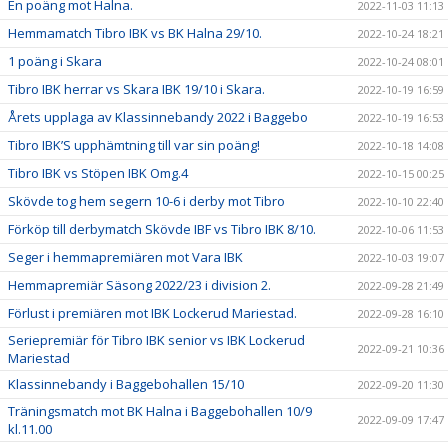
En poäng mot Halna.
2022-11-03 11:13
Hemmamatch Tibro IBK vs BK Halna 29/10.
2022-10-24 18:21
1 poäng i Skara
2022-10-24 08:01
Tibro IBK herrar vs Skara IBK 19/10 i Skara.
2022-10-19 16:59
Årets upplaga av Klassinnebandy 2022 i Baggebo
2022-10-19 16:53
Tibro IBK’S upphämtning till var sin poäng!
2022-10-18 14:08
Tibro IBK vs Stöpen IBK Omg.4
2022-10-15 00:25
Skövde tog hem segern 10-6 i derby mot Tibro
2022-10-10 22:40
Förköp till derbymatch Skövde IBF vs Tibro IBK 8/10.
2022-10-06 11:53
Seger i hemmapremiären mot Vara IBK
2022-10-03 19:07
Hemmapremiär Säsong 2022/23 i division 2.
2022-09-28 21:49
Förlust i premiären mot IBK Lockerud Mariestad.
2022-09-28 16:10
Seriepremiär för Tibro IBK senior vs IBK Lockerud
2022-09-21 10:36
Mariestad
Klassinnebandy i Baggebohallen 15/10
2022-09-20 11:30
Träningsmatch mot BK Halna i Baggebohallen 10/9
2022-09-09 17:47
kl.11.00