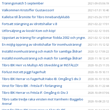
Träningsmatch 5 september
2021-09-05 06:19
Välkommen Kristoffer Gustavsson!
2021-07-31 10:40
Kallelse till årsmöte för Tibro Innebandyklubb
2021-05-26 17:07
Fortsatt stängning av idrottshallar v.8
2021-02-22 17:01
Utförsäljning av kiosk! Kom och köp!
2021-02-12 13:05
Uppstart av träning för ungdomar födda 2002 och yngre.
2021-02-12 12:04
En möjlig öppning av idrottshallar för inomhusträning!
2021-01-15 12:52
Inställd inomhusträning och match för samtliga åldrar!
2020-12-17 09:22
Inställd inomhusträning och match för samtliga åldrar!
2020-11-18 12:41
Tibro IBK Herr vs Mullsjö AIS Utveckling är INSTÄLLD!
2020-10-25 11:35
Förlust mot ett piggt Fagerhult
2020-10-19 10:11
Tibro IBK Herrar vs Fagerhult Habo IB. Omgång 5 div.3
2020-10-13 13:55
Vinst för Tibro IBK - Fritsla IF i förlängning
2020-10-11 22:44
Tibro IBK Herrar vs Fritsla IF. Omgång 4 i Div.3
2020-10-09 07:06
Tibro satte tredje raka vinsten mot Varnhem i Baggebo
2020-10-08 23:12
Arena!