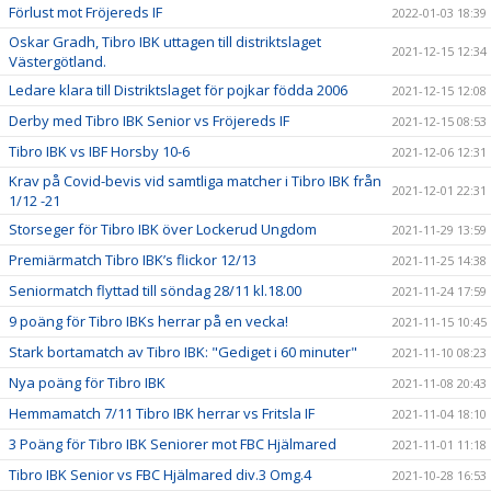
Förlust mot Fröjereds IF
2022-01-03 18:39
Oskar Gradh, Tibro IBK uttagen till distriktslaget
2021-12-15 12:34
Västergötland.
Ledare klara till Distriktslaget för pojkar födda 2006
2021-12-15 12:08
Derby med Tibro IBK Senior vs Fröjereds IF
2021-12-15 08:53
Tibro IBK vs IBF Horsby 10-6
2021-12-06 12:31
Krav på Covid-bevis vid samtliga matcher i Tibro IBK från
2021-12-01 22:31
1/12 -21
Storseger för Tibro IBK över Lockerud Ungdom
2021-11-29 13:59
Premiärmatch Tibro IBK’s flickor 12/13
2021-11-25 14:38
Seniormatch flyttad till söndag 28/11 kl.18.00
2021-11-24 17:59
9 poäng för Tibro IBKs herrar på en vecka!
2021-11-15 10:45
Stark bortamatch av Tibro IBK: "Gediget i 60 minuter"
2021-11-10 08:23
Nya poäng för Tibro IBK
2021-11-08 20:43
Hemmamatch 7/11 Tibro IBK herrar vs Fritsla IF
2021-11-04 18:10
3 Poäng för Tibro IBK Seniorer mot FBC Hjälmared
2021-11-01 11:18
Tibro IBK Senior vs FBC Hjälmared div.3 Omg.4
2021-10-28 16:53