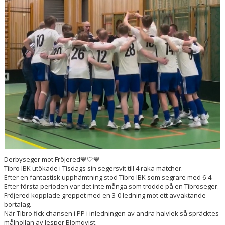
INSTRUKTION/DOKUMENT FUNKTIONÄR/LAGFÖRÄLDER
MEDLEMSKAP
LÄNKAR
KONTAKT
OM KLUBBEN
LEDARE
Derbyseger mot Fröjered💙🤍💙
Tibro IBK utökade i Tisdags sin segersvit till 4 raka matcher.
Efter en fantastisk upphämtning stod Tibro IBK som segrare med 6-4.
Efter första perioden var det inte många som trodde på en Tibroseger.
Fröjered kopplade greppet med en 3-0 ledning mot ett avvaktande
bortalag.
När Tibro fick chansen i PP i inledningen av andra halvlek så spräcktes
målnollan av Jesper Blomqvist.