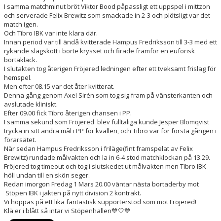
I samma matchminut bröt Viktor Bood påpassligt ett uppspel i mittzon
och serverade Felix Brewitz som smackade in 2-3 och plötsligt var det
match igen.
Och Tibro IBK var inte klara där.
Innan period var till ändå kvitterade Hampus Fredriksson till 3-3 med ett
rykande slagskott i borte krysset och firade framför en euforisk
bortaklack.
I slutakten tog återigen Fröjered ledningen efter ett tveksamt frislag för
hemspel.
Men efter 08.15 var det åter kvitterat.
Denna gång genom Axel Sirén som tog sig fram på vänsterkanten och
avslutade kliniskt.
Efter 09.00 fick Tibro återigen chansen i PP.
I samma sekund som Fröjered blev fulltaliga kunde Jesper Blomqvist
trycka in sitt andra mål i PP för kvällen, och Tibro var för första gången i
förarsätet.
När sedan Hampus Fredriksson i friläge(fint framspelat av Felix
Brewitz) rundade målvakten och la in 6-4 stod matchklockan på 13.29.
Fröjered tog timeout och tog i slutskedet ut målvakten men Tibro IBK
höll undan till en skön seger.
Redan imorgon Fredag 1 Mars 20.00 väntar nästa bortaderby mot
Stöpen IBK i jakten på nytt division 2 kontrakt.
Vi hoppas på ett lika fantastisk supporterstöd som mot Fröjered!
Klä er i blått så intar vi Stöpenhallen💙🤍💙