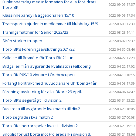
Funktionärsdag med information för alla föräldrar i
2022-09-09 17:37
Tibro IBK.
Klassinnebandy i Baggebohallen 15/10
2022-09-09 17:34
Teamsportia bjuder in medlemmar till klubbdag 15/9
2022-09-09 17:30
Träningsmatcher för Senior 2022/23
2022-08-28 14:11
Sirén stärker truppen
2022-08-02 09:37
Tibro IBK’s Föreningsavslutning 2021/22
2022-04-30 08:46
Kallelse till årsmöte för Tibro IBK 21 juni.
2022-04-22 17:28
Bildgalleri från avgörande kvalmatch i Falköping
2022-04-22 17:02
Tibro IBK P09/10 vinnare i Örebrocupen
2022-04-10 10:55
Förlängt kontrakt med huvudtränare Uhrbom 2+1år!
2022-04-08 17:39
Föreningsavslutning för alla IBKare 29 April.
2022-04-06 14:47
Tibro IBK’s segertåg till division 2!
2022-03-31 23:22
Bussresa till avgörande kvalmatch till div.2
2022-03-28 18:05
Tibro segrade i kvalmatch 2
2022-03-27 00:08
Tibro IBKs herrar spelar kval till division 2!
2022-03-21 19:19
Snöplig förlust borta mot Fröjereds IF i division 3.
2022-03-21 18:06