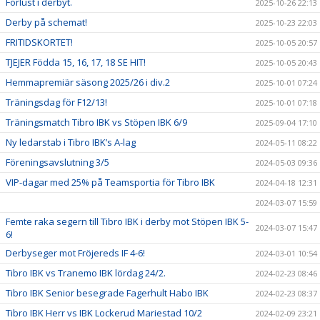
Förlust i derbyt.
2025-10-26 22:13
Derby på schemat!
2025-10-23 22:03
FRITIDSKORTET!
2025-10-05 20:57
TJEJER Födda 15, 16, 17, 18 SE HIT!
2025-10-05 20:43
Hemmapremiär säsong 2025/26 i div.2
2025-10-01 07:24
Träningsdag för F12/13!
2025-10-01 07:18
Träningsmatch Tibro IBK vs Stöpen IBK 6/9
2025-09-04 17:10
Ny ledarstab i Tibro IBK’s A-lag
2024-05-11 08:22
Föreningsavslutning 3/5
2024-05-03 09:36
VIP-dagar med 25% på Teamsportia för Tibro IBK
2024-04-18 12:31
2024-03-07 15:59
Femte raka segern till Tibro IBK i derby mot Stöpen IBK 5-
2024-03-07 15:47
6!
Derbyseger mot Fröjereds IF 4-6!
2024-03-01 10:54
Tibro IBK vs Tranemo IBK lördag 24/2.
2024-02-23 08:46
Tibro IBK Senior besegrade Fagerhult Habo IBK
2024-02-23 08:37
Tibro IBK Herr vs IBK Lockerud Mariestad 10/2
2024-02-09 23:21