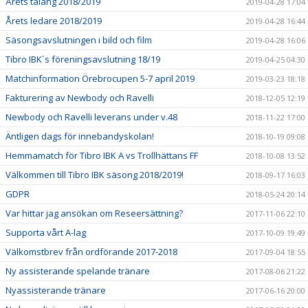
Årets talang 2018/2019
2019-04-28 17:04
Årets ledare 2018/2019
2019-04-28 16:44
Säsongsavslutningen i bild och film
2019-04-28 16:06
Tibro IBK´s föreningsavslutning 18/19
2019-04-25 04:30
Matchinformation Örebrocupen 5-7 april 2019
2019-03-23 18:18
Fakturering av Newbody och Ravelli
2018-12-05 12:19
Newbody och Ravelli leverans under v.48
2018-11-22 17:00
Äntligen dags för innebandyskolan!
2018-10-19 09:08
Hemmamatch för Tibro IBK A vs Trollhättans FF
2018-10-08 13:52
Välkommen till Tibro IBK säsong 2018/2019!
2018-09-17 16:03
GDPR
2018-05-24 20:14
Var hittar jag ansökan om Reseersättning?
2017-11-06 22:10
Supporta vårt A-lag
2017-10-09 19:49
Välkomstbrev från ordförande 2017-2018
2017-09-04 18:55
Ny assisterande spelande tränare
2017-08-06 21:22
Nyassisterande tränare
2017-06-16 20:00