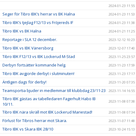
2024-01-23 11:55
Seger för Tibro IBK’s herrar vs BK Halna
2024-01-23 11:53
Tibro IBK’s tjejlag F12/13 vs Fröjereds IF
2024-01-23 11:38
Tibro IBK vs BK Halna
2024-01-21 11:25
Reportage i SLA 12 december.
2023-12-12 10:23
Tibro IBK vs IBK Vänersborg
2023-12-07 17:40
Tibro IBK F12/13 vs IBK Lockerud M-Stad
2023-11-25 23:57
Derbyn fortsätter kommande helg.
2023-11-23 17:59
Tibro IBK avgjorde derbyt i slutminuten!
2023-11-23 17:17
Äntligen dags för derby!
2023-11-20 07:35
Teamsportia bjuder in medlemmar till klubbdag 23/11-23
2023-11-14 16:55
Tibro IBK gästas av tabelledaren Fagerhult Habo IB
2023-11-08 07:38
10/11.
Tibro IBK nära skräll mot IBK Lockerud Mariestad!
2023-11-08 07:34
Förlust för Tibros herrar mot Skara.
2023-11-07 11:48
Tibro IBK vs Skara IBK 28/10
2023-10-24 15:13