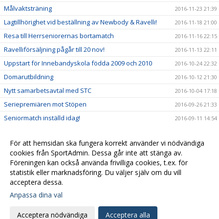
Målvaktsträning
2016-11-23 21:39
Lagtillhörighet vid beställning av Newbody & Ravelli!
2016-11-18 21:00
Resa till Herrseniorernas bortamatch
2016-11-16 22:15
Ravelliförsäljning pågår till 20 nov!
2016-11-13 22:11
Uppstart för Innebandyskola födda 2009 och 2010
2016-10-24 22:32
Domarutbildning
2016-10-12 21:30
Nytt samarbetsavtal med STC
2016-10-04 17:18
Seriepremiären mot Stöpen
2016-09-26 21:33
Seniormatch inställd idag!
2016-09-11 14:54
Seger mot BK Halna!
2016-09-05 14:23
För att hemsidan ska fungera korrekt använder vi nödvändiga
Seger mot Stöpen IBK!
2016-08-27 14:28
cookies från SportAdmin. Dessa går inte att stänga av.
Herrseniorer spelar träningsmatch nu på fredag
Föreningen kan också använda frivilliga cookies, t.ex. för
2016-08-22 18:35
klockan 19:30
statistik eller marknadsföring. Du väljer själv om du vill
acceptera dessa.
Anpassa dina val
Cookie-
Gå till
inställningar
Webbversion
Acceptera nödvändiga
Acceptera alla