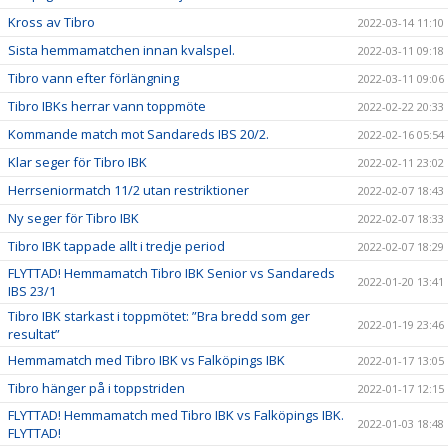
Kross av Tibro
2022-03-14 11:10
Sista hemmamatchen innan kvalspel.
2022-03-11 09:18
Tibro vann efter förlängning
2022-03-11 09:06
Tibro IBKs herrar vann toppmöte
2022-02-22 20:33
Kommande match mot Sandareds IBS 20/2.
2022-02-16 05:54
Klar seger för Tibro IBK
2022-02-11 23:02
Herrseniormatch 11/2 utan restriktioner
2022-02-07 18:43
Ny seger för Tibro IBK
2022-02-07 18:33
Tibro IBK tappade allt i tredje period
2022-02-07 18:29
FLYTTAD! Hemmamatch Tibro IBK Senior vs Sandareds
2022-01-20 13:41
IBS 23/1
Tibro IBK starkast i toppmötet: ”Bra bredd som ger
2022-01-19 23:46
resultat”
Hemmamatch med Tibro IBK vs Falköpings IBK
2022-01-17 13:05
Tibro hänger på i toppstriden
2022-01-17 12:15
FLYTTAD! Hemmamatch med Tibro IBK vs Falköpings IBK.
2022-01-03 18:48
FLYTTAD!