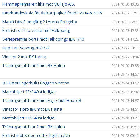
Hemmapremiären lika mot Mullsjö AIS.
2021-10-20 10:35
Innebandyskola för flickor/pojkar födda 2014 & 2015
2021-10-07 21:59
Match i div.3 omgång 2 i Arena Baggebo
2021-10-05 22:19
Förlust i seriepremiär mot Falköping
2021-10-03 17:38
Seriepremiär borta mot Falköpings IBK 1/10
2021-10-01 17:22
Uppstart säsong 2021/22
2021-09-27 23:10
Vinst nr 2 mot BK Halna
2021-09-27 23:04
Träningsmatch nr.4 mot BK Halna
2021-09-20 19:35
2021-09-17 14:57
9-13 mot Fagerhult i Baggebo Arena.
2021-09-14 13:57
Matchbiljett 13/9 40st lediga!
2021-09-13 15:02
Träningsmatch nr.3 mot Fagerhult Habo IB
2021-09-13 14:57
Vinst för Tibro IBK mot BK Halna
2021-09-13 14:51
Matchbiljett 11/9 40st lediga!
2021-09-10 18:28
Träningsmatch nr 2 mot BK Halna
2021-09-10 15:58
Förlust mot Stöpen efter tight match
2021-09-08 00:11