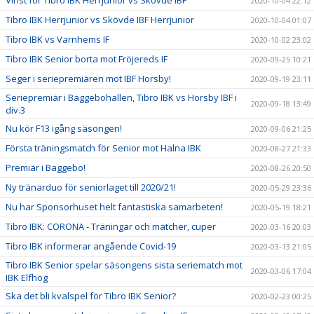
Vinst för Tibro IBK Herrjunior vs Skövde IBF
2020-10-04 22:12
Tibro IBK Herrjunior vs Skövde IBF Herrjunior
2020-10-04 01:07
Tibro IBK vs Varnhems IF
2020-10-02 23:02
Tibro IBK Senior borta mot Fröjereds IF
2020-09-25 10:21
Seger i seriepremiären mot IBF Horsby!
2020-09-19 23:11
Seriepremiär i Baggebohallen, Tibro IBK vs Horsby IBF i
2020-09-18 13:49
div.3
Nu kör F13 igång säsongen!
2020-09-06 21:25
Första träningsmatch för Senior mot Halna IBK
2020-08-27 21:33
Premiär i Baggebo!
2020-08-26 20:50
Ny tränarduo för seniorlaget till 2020/21!
2020-05-29 23:36
Nu har Sponsorhuset helt fantastiska samarbeten!
2020-05-19 18:21
Tibro IBK: CORONA - Träningar och matcher, cuper
2020-03-16 20:03
Tibro IBK informerar angående Covid-19
2020-03-13 21:05
Tibro IBK Senior spelar säsongens sista seriematch mot
2020-03-06 17:04
IBK Elfhög
Ska det bli kvalspel för Tibro IBK Senior?
2020-02-23 00:25