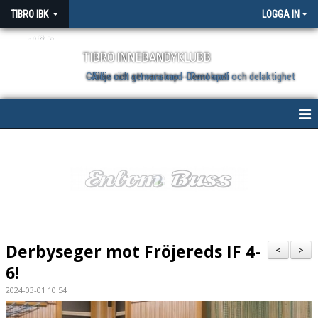
TIBRO IBK
LOGGA IN
TIBRO INNEBANDYKLUBB
Glädje och gemenskap - Demokrati och delaktighet - Allas rätt att vara med - Rent spel
HEM
NYHETER
MATCHER
VÅRA LAG
Derbyseger mot Fröjereds IF 4-
<
>
KALENDER
6!
2024-03-01 10:54
BILDGALLERI