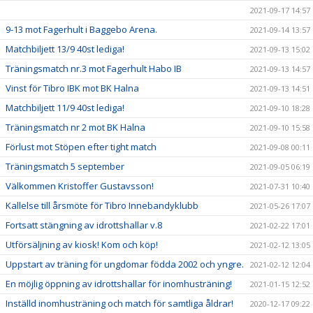
2021-09-17 14:57
9-13 mot Fagerhult i Baggebo Arena.
2021-09-14 13:57
Matchbiljett 13/9 40st lediga!
2021-09-13 15:02
Träningsmatch nr.3 mot Fagerhult Habo IB
2021-09-13 14:57
Vinst för Tibro IBK mot BK Halna
2021-09-13 14:51
Matchbiljett 11/9 40st lediga!
2021-09-10 18:28
Träningsmatch nr 2 mot BK Halna
2021-09-10 15:58
Förlust mot Stöpen efter tight match
2021-09-08 00:11
Träningsmatch 5 september
2021-09-05 06:19
Välkommen Kristoffer Gustavsson!
2021-07-31 10:40
Kallelse till årsmöte för Tibro Innebandyklubb
2021-05-26 17:07
Fortsatt stängning av idrottshallar v.8
2021-02-22 17:01
Utförsäljning av kiosk! Kom och köp!
2021-02-12 13:05
Uppstart av träning för ungdomar födda 2002 och yngre.
2021-02-12 12:04
En möjlig öppning av idrottshallar för inomhusträning!
2021-01-15 12:52
Inställd inomhusträning och match för samtliga åldrar!
2020-12-17 09:22