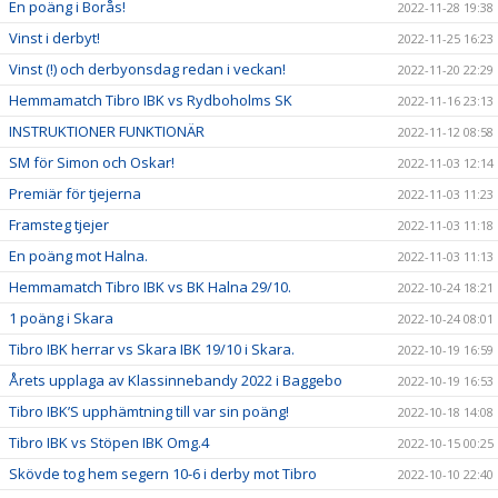
En poäng i Borås!
2022-11-28 19:38
Vinst i derbyt!
2022-11-25 16:23
Vinst (!) och derbyonsdag redan i veckan!
2022-11-20 22:29
Hemmamatch Tibro IBK vs Rydboholms SK
2022-11-16 23:13
INSTRUKTIONER FUNKTIONÄR
2022-11-12 08:58
SM för Simon och Oskar!
2022-11-03 12:14
Premiär för tjejerna
2022-11-03 11:23
Framsteg tjejer
2022-11-03 11:18
En poäng mot Halna.
2022-11-03 11:13
Hemmamatch Tibro IBK vs BK Halna 29/10.
2022-10-24 18:21
1 poäng i Skara
2022-10-24 08:01
Tibro IBK herrar vs Skara IBK 19/10 i Skara.
2022-10-19 16:59
Årets upplaga av Klassinnebandy 2022 i Baggebo
2022-10-19 16:53
Tibro IBK’S upphämtning till var sin poäng!
2022-10-18 14:08
Tibro IBK vs Stöpen IBK Omg.4
2022-10-15 00:25
Skövde tog hem segern 10-6 i derby mot Tibro
2022-10-10 22:40