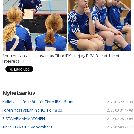
INSTRUKTION/DOKUMENT FUNKTIONÄR/LAGFÖRÄLDER
MEDLEMSKAP
LÄNKAR
KONTAKT
OM KLUBBEN
Ännu en fantastisk insats av Tibro IBK’s tjejlag F12/13 i match mot
Fröjereds IF!
LEDARE
Nyhetsarkiv
Kallelse till årsmöte för Tibro IBK 16 juni.
2026-05-22 08:38
Föreningsavslutning 10/4 kl.18.00
2026-03-31 17:08
SISTA HEMMAMATCHEN!
2026-02-28 23:05
Tibro IBK vs IBK Vänersborg.
2026-02-09 22:57