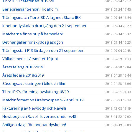
Tibro IBK i caféterian 2019/20
2019-09-24 17:52
Seriepremiär Senior i Tidaholm
2019-09-24 17:45
Träningsmatch Tibro IBK A-lag mot Skara IBK
2019-09-16 16:54
Innebandyskolan drar igång den 21 september!
2019-09-14 20:27
Matcherna finns nu på hemsidan!
2019-09-14 15:32
Det här gäller för skyddsglasögon
2019-09-14 15:23
Träningsstart F13 lördagen den 21 september!
2019-09-04 20:48
Välkommen till årsmötet 19 juni!
2019-04-29 11:13
Årets talang 2018/2019
2019-04-28 17:04
Årets ledare 2018/2019
2019-04-28 16:44
Säsongsavslutningen i bild och film
2019-04-28 16:06
Tibro IBK´s föreningsavslutning 18/19
2019-04-25 04:30
Matchinformation Örebrocupen 5-7 april 2019
2019-03-23 18:18
Fakturering av Newbody och Ravelli
2018-12-05 12:19
Newbody och Ravelli leverans under v.48
2018-11-22 17:00
Äntligen dags för innebandyskolan!
2018-10-19 09:08