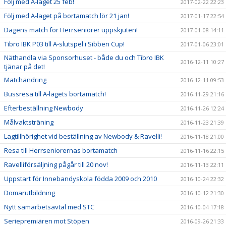
Följ med A-laget 25 feb!
2017-02-22 22:23
Följ med A-laget på bortamatch lör 21 jan!
2017-01-17 22:54
Dagens match för Herrseniorer uppskjuten!
2017-01-08 14:11
Tibro IBK P03 till A-slutspel i Sibben Cup!
2017-01-06 23:01
Näthandla via Sponsorhuset - både du och Tibro IBK
2016-12-11 10:27
tjänar på det!
Matchändring
2016-12-11 09:53
Bussresa till A-lagets bortamatch!
2016-11-29 21:16
Efterbeställning Newbody
2016-11-26 12:24
Målvaktsträning
2016-11-23 21:39
Lagtillhörighet vid beställning av Newbody & Ravelli!
2016-11-18 21:00
Resa till Herrseniorernas bortamatch
2016-11-16 22:15
Ravelliförsäljning pågår till 20 nov!
2016-11-13 22:11
Uppstart för Innebandyskola födda 2009 och 2010
2016-10-24 22:32
Domarutbildning
2016-10-12 21:30
Nytt samarbetsavtal med STC
2016-10-04 17:18
Seriepremiären mot Stöpen
2016-09-26 21:33