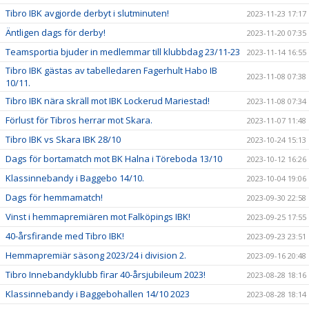
Tibro IBK avgjorde derbyt i slutminuten!
2023-11-23 17:17
Äntligen dags för derby!
2023-11-20 07:35
Teamsportia bjuder in medlemmar till klubbdag 23/11-23
2023-11-14 16:55
Tibro IBK gästas av tabelledaren Fagerhult Habo IB
2023-11-08 07:38
10/11.
Tibro IBK nära skräll mot IBK Lockerud Mariestad!
2023-11-08 07:34
Förlust för Tibros herrar mot Skara.
2023-11-07 11:48
Tibro IBK vs Skara IBK 28/10
2023-10-24 15:13
Dags för bortamatch mot BK Halna i Töreboda 13/10
2023-10-12 16:26
Klassinnebandy i Baggebo 14/10.
2023-10-04 19:06
Dags för hemmamatch!
2023-09-30 22:58
Vinst i hemmapremiären mot Falköpings IBK!
2023-09-25 17:55
40-årsfirande med Tibro IBK!
2023-09-23 23:51
Hemmapremiär säsong 2023/24 i division 2.
2023-09-16 20:48
Tibro Innebandyklubb firar 40-årsjubileum 2023!
2023-08-28 18:16
Klassinnebandy i Baggebohallen 14/10 2023
2023-08-28 18:14