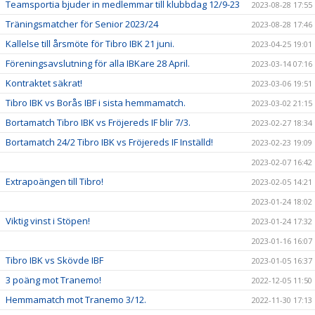
Teamsportia bjuder in medlemmar till klubbdag 12/9-23
2023-08-28 17:55
Träningsmatcher för Senior 2023/24
2023-08-28 17:46
Kallelse till årsmöte för Tibro IBK 21 juni.
2023-04-25 19:01
Föreningsavslutning för alla IBKare 28 April.
2023-03-14 07:16
Kontraktet säkrat!
2023-03-06 19:51
Tibro IBK vs Borås IBF i sista hemmamatch.
2023-03-02 21:15
Bortamatch Tibro IBK vs Fröjereds IF blir 7/3.
2023-02-27 18:34
Bortamatch 24/2 Tibro IBK vs Fröjereds IF Inställd!
2023-02-23 19:09
2023-02-07 16:42
Extrapoängen till Tibro!
2023-02-05 14:21
2023-01-24 18:02
Viktig vinst i Stöpen!
2023-01-24 17:32
2023-01-16 16:07
Tibro IBK vs Skövde IBF
2023-01-05 16:37
3 poäng mot Tranemo!
2022-12-05 11:50
Hemmamatch mot Tranemo 3/12.
2022-11-30 17:13