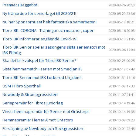
Premiär i Baggebo!
2020-08-26 20:50
Ny tränarduo för seniorlaget till 2020/21!
2020-05-29 23:36
Nu har Sponsorhuset helt fantastiska samarbeten!
2020-05-19 18:21
Tibro IBK: CORONA - Träningar och matcher, cuper
2020-03-16 20:03
Tibro IBK informerar angående Covid-19
2020-03-13 21:05
Tibro IBK Senior spelar säsongens sista seriematch mot
2020-03-06 17:04
IBK Elfhög
Ska det bli kvalspel för Tibro IBK Senior?
2020-02-23 00:25
Sista hemmamatch i serien mot Smedjan IF.
2020-02-18 07:48
Tibro IBK Senior mot IBK Lockerud Ungdom!
2020-01-31 16:16
USM i Tibro Sporthall
2019-11-08 17:33
Newbody & Strumpgrossisten!
2019-11-07 21:41
Seriepremiär för Tibros juniorlag
2019-10-14 19:46
Vinst i hemmapremiär för Senior mot Grästorp!
2019-10-14 19:38
Hemmapremiär Herrar A mot Grästorp
2019-10-09 09:23
Försäljning av Newbody och Sockgrossisten
2019-10-01 22:48