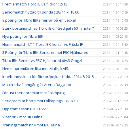
Premiärmatch Tibro IBK’s flickor 12/13
2021-11-25 14:38
Seniormatch flyttad till söndag 28/11 kl.18.00
2021-11-24 17:59
9 poäng för Tibro IBKs herrar på en vecka!
2021-11-15 10:45
Stark bortamatch av Tibro IBK: "Gediget i 60 minuter"
2021-11-10 08:23
Nya poäng för Tibro IBK
2021-11-08 20:43
Hemmamatch 7/11 Tibro IBK herrar vs Fritsla IF
2021-11-04 18:10
3 Poäng för Tibro IBK Seniorer mot FBC Hjälmared
2021-11-01 11:18
Tibro IBK Senior vs FBC Hjälmared div.3 Omg.4
2021-10-28 16:53
Hemmapremiären lika mot Mullsjö AIS.
2021-10-20 10:35
Innebandyskola för flickor/pojkar födda 2014 & 2015
2021-10-07 21:59
Match i div.3 omgång 2 i Arena Baggebo
2021-10-05 22:19
Förlust i seriepremiär mot Falköping
2021-10-03 17:38
Seriepremiär borta mot Falköpings IBK 1/10
2021-10-01 17:22
Uppstart säsong 2021/22
2021-09-27 23:10
Vinst nr 2 mot BK Halna
2021-09-27 23:04
Träningsmatch nr.4 mot BK Halna
2021-09-20 19:35