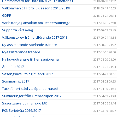
Hemmamatch för Tibro IBK A vs Trollhättans FF
2018-10-08 13:52
Välkommen till Tibro IBK säsong 2018/2019!
2018-09-17 16:03
GDPR
2018-05-24 20:14
Var hittar jag ansökan om Reseersättning?
2017-11-06 22:10
Supporta vårt A-lag
2017-10-09 19:49
Välkomstbrev från ordförande 2017-2018
2017-09-04 18:55
Ny assisterande spelande tränare
2017-08-06 21:22
Nyassisterande tränare
2017-06-16 20:00
Ny huvudtränare till herrseniorerna
2017-05-20 21:00
Årsmöte 2017
2017-05-04 21:24
Säsongsavslutning 21 april 2017
2017-04-22 00:55
Sommarmix 2017
2017-04-21 09:33
Tack för ert stöd via Sponsorhuset!
2017-04-10 21:55
Summeringar från Örebrocupen 2017
2017-04-09 21:43
Säsongsavslutning Tibro IBK
2017-04-05 21:14
P03 Serietvåa 2016/2017!
2017-03-19 18:27