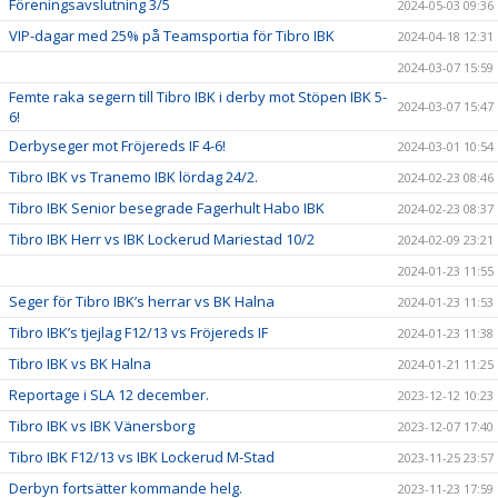
Föreningsavslutning 3/5
2024-05-03 09:36
VIP-dagar med 25% på Teamsportia för Tibro IBK
2024-04-18 12:31
2024-03-07 15:59
Femte raka segern till Tibro IBK i derby mot Stöpen IBK 5-
2024-03-07 15:47
6!
Derbyseger mot Fröjereds IF 4-6!
2024-03-01 10:54
Tibro IBK vs Tranemo IBK lördag 24/2.
2024-02-23 08:46
Tibro IBK Senior besegrade Fagerhult Habo IBK
2024-02-23 08:37
Tibro IBK Herr vs IBK Lockerud Mariestad 10/2
2024-02-09 23:21
2024-01-23 11:55
Seger för Tibro IBK’s herrar vs BK Halna
2024-01-23 11:53
Tibro IBK’s tjejlag F12/13 vs Fröjereds IF
2024-01-23 11:38
Tibro IBK vs BK Halna
2024-01-21 11:25
Reportage i SLA 12 december.
2023-12-12 10:23
Tibro IBK vs IBK Vänersborg
2023-12-07 17:40
Tibro IBK F12/13 vs IBK Lockerud M-Stad
2023-11-25 23:57
Derbyn fortsätter kommande helg.
2023-11-23 17:59