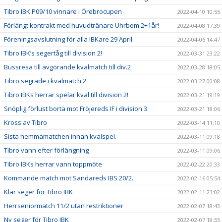
Tibro IBK P09/10 vinnare i Örebrocupen
2022-04-10 10:55
Förlängt kontrakt med huvudtränare Uhrbom 2+1år!
2022-04-08 17:39
Föreningsavslutning för alla IBKare 29 April.
2022-04-06 14:47
Tibro IBK’s segertåg till division 2!
2022-03-31 23:22
Bussresa till avgörande kvalmatch till div.2
2022-03-28 18:05
Tibro segrade i kvalmatch 2
2022-03-27 00:08
Tibro IBKs herrar spelar kval till division 2!
2022-03-21 19:19
Snöplig förlust borta mot Fröjereds IF i division 3.
2022-03-21 18:06
Kross av Tibro
2022-03-14 11:10
Sista hemmamatchen innan kvalspel.
2022-03-11 09:18
Tibro vann efter förlängning
2022-03-11 09:06
Tibro IBKs herrar vann toppmöte
2022-02-22 20:33
Kommande match mot Sandareds IBS 20/2.
2022-02-16 05:54
Klar seger för Tibro IBK
2022-02-11 23:02
Herrseniormatch 11/2 utan restriktioner
2022-02-07 18:43
Ny seger för Tibro IBK
2022-02-07 18:33