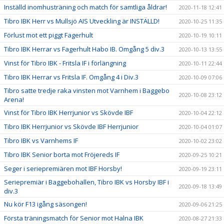
Inställd inomhusträning och match för samtliga åldrar!
2020-11-18 12:41
Tibro IBK Herr vs Mullsjö AIS Utveckling är INSTÄLLD!
2020-10-25 11:35
Förlust mot ett piggt Fagerhult
2020-10-19 10:11
Tibro IBK Herrar vs Fagerhult Habo IB. Omgång 5 div.3
2020-10-13 13:55
Vinst för Tibro IBK - Fritsla IF i förlängning
2020-10-11 22:44
Tibro IBK Herrar vs Fritsla IF. Omgång 4 i Div.3
2020-10-09 07:06
Tibro satte tredje raka vinsten mot Varnhem i Baggebo
2020-10-08 23:12
Arena!
Vinst för Tibro IBK Herrjunior vs Skövde IBF
2020-10-04 22:12
Tibro IBK Herrjunior vs Skövde IBF Herrjunior
2020-10-04 01:07
Tibro IBK vs Varnhems IF
2020-10-02 23:02
Tibro IBK Senior borta mot Fröjereds IF
2020-09-25 10:21
Seger i seriepremiären mot IBF Horsby!
2020-09-19 23:11
Seriepremiär i Baggebohallen, Tibro IBK vs Horsby IBF i
2020-09-18 13:49
div.3
Nu kör F13 igång säsongen!
2020-09-06 21:25
Första träningsmatch för Senior mot Halna IBK
2020-08-27 21:33