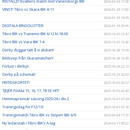
INSTÄLLD! Kvällens match mot Vänersborgs IBK
2026-02-06 17:28
VINST! Tibro vs Skara IBK 4-11
2026-01-29 17:00
2026-01-29 16:55
DIGITALA BINGOLOTTER
2026-01-19 20:09
Tibro IBK vs Tranemo IBK 6/12 kl.18.00
2025-12-05 12:47
Tibro IBK vs Vara IBK 7-4
2025-12-05 12:42
Derby duggar tätt å vi älskart!
2025-10-28 13:55
Bildsvep från Skaramatchen!
2025-10-28 13:45
Förlust i derbyt.
2025-10-26 22:13
Derby på schemat!
2025-10-23 22:03
FRITIDSKORTET!
2025-10-05 20:57
TJEJER Födda 15, 16, 17, 18 SE HIT!
2025-10-05 20:43
Hemmapremiär säsong 2025/26 i div.2
2025-10-01 07:24
Träningsdag för F12/13!
2025-10-01 07:18
Träningsmatch Tibro IBK vs Stöpen IBK 6/9
2025-09-04 17:10
Ny ledarstab i Tibro IBK’s A-lag
2024-05-11 08:22