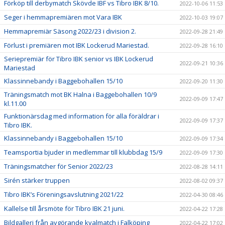
Förköp till derbymatch Skövde IBF vs Tibro IBK 8/10.
2022-10-06 11:53
Seger i hemmapremiären mot Vara IBK
2022-10-03 19:07
Hemmapremiär Säsong 2022/23 i division 2.
2022-09-28 21:49
Förlust i premiären mot IBK Lockerud Mariestad.
2022-09-28 16:10
Seriepremiär för Tibro IBK senior vs IBK Lockerud
2022-09-21 10:36
Mariestad
Klassinnebandy i Baggebohallen 15/10
2022-09-20 11:30
Träningsmatch mot BK Halna i Baggebohallen 10/9
2022-09-09 17:47
kl.11.00
Funktionärsdag med information för alla föräldrar i
2022-09-09 17:37
Tibro IBK.
Klassinnebandy i Baggebohallen 15/10
2022-09-09 17:34
Teamsportia bjuder in medlemmar till klubbdag 15/9
2022-09-09 17:30
Träningsmatcher för Senior 2022/23
2022-08-28 14:11
Sirén stärker truppen
2022-08-02 09:37
Tibro IBK’s Föreningsavslutning 2021/22
2022-04-30 08:46
Kallelse till årsmöte för Tibro IBK 21 juni.
2022-04-22 17:28
Bildgalleri från avgörande kvalmatch i Falköping
2022-04-22 17:02