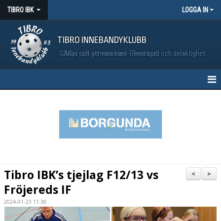
TIBRO IBK
LOGGA IN
TIBRO INNEBANDYKLUBB
Glädje och gemenskap - Demokrati och delaktighet - Allas rätt att vara med - Rent spel
HEM
NYHETER
MATCHER
VÅRA LAG
Tibro IBK’s tjejlag F12/13 vs
<
>
KALENDER
Fröjereds IF
2024-01-23 11:38
BILDGALLERI