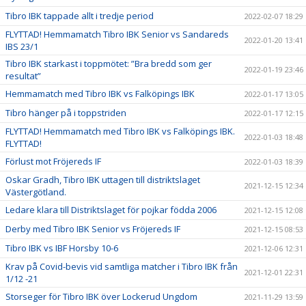
Tibro IBK tappade allt i tredje period
2022-02-07 18:29
FLYTTAD! Hemmamatch Tibro IBK Senior vs Sandareds
2022-01-20 13:41
IBS 23/1
Tibro IBK starkast i toppmötet: ”Bra bredd som ger
2022-01-19 23:46
resultat”
Hemmamatch med Tibro IBK vs Falköpings IBK
2022-01-17 13:05
Tibro hänger på i toppstriden
2022-01-17 12:15
FLYTTAD! Hemmamatch med Tibro IBK vs Falköpings IBK.
2022-01-03 18:48
FLYTTAD!
Förlust mot Fröjereds IF
2022-01-03 18:39
Oskar Gradh, Tibro IBK uttagen till distriktslaget
2021-12-15 12:34
Västergötland.
Ledare klara till Distriktslaget för pojkar födda 2006
2021-12-15 12:08
Derby med Tibro IBK Senior vs Fröjereds IF
2021-12-15 08:53
Tibro IBK vs IBF Horsby 10-6
2021-12-06 12:31
Krav på Covid-bevis vid samtliga matcher i Tibro IBK från
2021-12-01 22:31
1/12 -21
Storseger för Tibro IBK över Lockerud Ungdom
2021-11-29 13:59