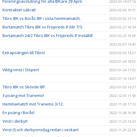
Föreningsavslutning för alla IBKare 28 April.
2023-03-14 07:16
Kontraktet säkrat!
2023-03-06 19:51
Tibro IBK vs Borås IBF i sista hemmamatch.
2023-03-02 21:15
Bortamatch Tibro IBK vs Fröjereds IF blir 7/3.
2023-02-27 18:34
Bortamatch 24/2 Tibro IBK vs Fröjereds IF Inställd!
2023-02-23 19:09
2023-02-07 16:42
Extrapoängen till Tibro!
2023-02-05 14:21
2023-01-24 18:02
Viktig vinst i Stöpen!
2023-01-24 17:32
2023-01-16 16:07
Tibro IBK vs Skövde IBF
2023-01-05 16:37
3 poäng mot Tranemo!
2022-12-05 11:50
Hemmamatch mot Tranemo 3/12.
2022-11-30 17:13
En poäng i Borås!
2022-11-28 19:38
Vinst i derbyt!
2022-11-25 16:23
Vinst (!) och derbyonsdag redan i veckan!
2022-11-20 22:29