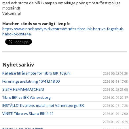
med och stötta de blå i kampen om viktiga poäng mot tuffast möjliga
motstånd!
Välkomna!
Matchen sänds som vanligt live på:
https://www.innebandy.tv/livestream?id=s-tibro-ibk-herr-vs-fagerhult-
habo-ibk-s9ta4a
Nyhetsarkiv
Kallelse till årsmöte för Tibro IBK 16 juni.
2026-05-22 08:38
Föreningsavslutning 10/4 kl.18.00
2026-03-31 17:08
SISTA HEMMAMATCHEN!
2026-02-28 23:05
Tibro IBK vs IBK Vänersborg.
2026-02-09 22:57
INSTÄLLD! Kvällens match mot Vänersborgs IBK
2026-02-06 17:28
VINST! Tibro vs Skara IBK 4-11
2026-01-29 17:00
2026-01-29 16:55