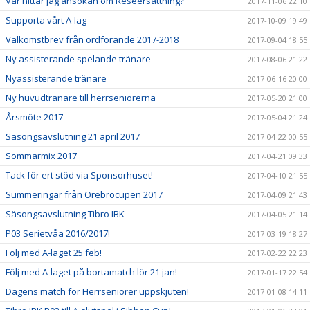
Var hittar jag ansökan om Reseersättning?
2017-11-06 22:10
Supporta vårt A-lag
2017-10-09 19:49
Välkomstbrev från ordförande 2017-2018
2017-09-04 18:55
Ny assisterande spelande tränare
2017-08-06 21:22
Nyassisterande tränare
2017-06-16 20:00
Ny huvudtränare till herrseniorerna
2017-05-20 21:00
Årsmöte 2017
2017-05-04 21:24
Säsongsavslutning 21 april 2017
2017-04-22 00:55
Sommarmix 2017
2017-04-21 09:33
Tack för ert stöd via Sponsorhuset!
2017-04-10 21:55
Summeringar från Örebrocupen 2017
2017-04-09 21:43
Säsongsavslutning Tibro IBK
2017-04-05 21:14
P03 Serietvåa 2016/2017!
2017-03-19 18:27
Följ med A-laget 25 feb!
2017-02-22 22:23
Följ med A-laget på bortamatch lör 21 jan!
2017-01-17 22:54
Dagens match för Herrseniorer uppskjuten!
2017-01-08 14:11