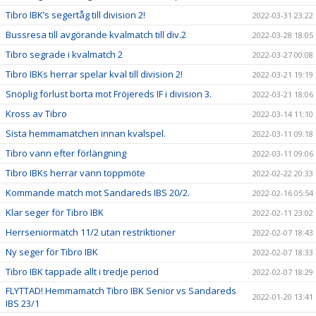
Tibro IBK’s segertåg till division 2!
2022-03-31 23:22
Bussresa till avgörande kvalmatch till div.2
2022-03-28 18:05
Tibro segrade i kvalmatch 2
2022-03-27 00:08
Tibro IBKs herrar spelar kval till division 2!
2022-03-21 19:19
Snöplig förlust borta mot Fröjereds IF i division 3.
2022-03-21 18:06
Kross av Tibro
2022-03-14 11:10
Sista hemmamatchen innan kvalspel.
2022-03-11 09:18
Tibro vann efter förlängning
2022-03-11 09:06
Tibro IBKs herrar vann toppmöte
2022-02-22 20:33
Kommande match mot Sandareds IBS 20/2.
2022-02-16 05:54
Klar seger för Tibro IBK
2022-02-11 23:02
Herrseniormatch 11/2 utan restriktioner
2022-02-07 18:43
Ny seger för Tibro IBK
2022-02-07 18:33
Tibro IBK tappade allt i tredje period
2022-02-07 18:29
FLYTTAD! Hemmamatch Tibro IBK Senior vs Sandareds
2022-01-20 13:41
IBS 23/1