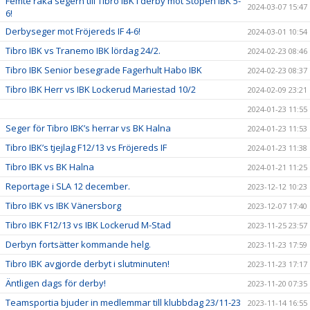
Femte raka segern till Tibro IBK i derby mot Stöpen IBK 5-
2024-03-07 15:47
6!
Derbyseger mot Fröjereds IF 4-6!
2024-03-01 10:54
Tibro IBK vs Tranemo IBK lördag 24/2.
2024-02-23 08:46
Tibro IBK Senior besegrade Fagerhult Habo IBK
2024-02-23 08:37
Tibro IBK Herr vs IBK Lockerud Mariestad 10/2
2024-02-09 23:21
2024-01-23 11:55
Seger för Tibro IBK’s herrar vs BK Halna
2024-01-23 11:53
Tibro IBK’s tjejlag F12/13 vs Fröjereds IF
2024-01-23 11:38
Tibro IBK vs BK Halna
2024-01-21 11:25
Reportage i SLA 12 december.
2023-12-12 10:23
Tibro IBK vs IBK Vänersborg
2023-12-07 17:40
Tibro IBK F12/13 vs IBK Lockerud M-Stad
2023-11-25 23:57
Derbyn fortsätter kommande helg.
2023-11-23 17:59
Tibro IBK avgjorde derbyt i slutminuten!
2023-11-23 17:17
Äntligen dags för derby!
2023-11-20 07:35
Teamsportia bjuder in medlemmar till klubbdag 23/11-23
2023-11-14 16:55