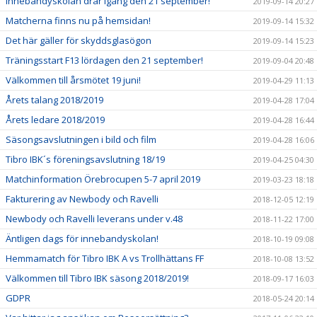
Innebandyskolan drar igång den 21 september!
2019-09-14 20:27
Matcherna finns nu på hemsidan!
2019-09-14 15:32
Det här gäller för skyddsglasögon
2019-09-14 15:23
Träningsstart F13 lördagen den 21 september!
2019-09-04 20:48
Välkommen till årsmötet 19 juni!
2019-04-29 11:13
Årets talang 2018/2019
2019-04-28 17:04
Årets ledare 2018/2019
2019-04-28 16:44
Säsongsavslutningen i bild och film
2019-04-28 16:06
Tibro IBK´s föreningsavslutning 18/19
2019-04-25 04:30
Matchinformation Örebrocupen 5-7 april 2019
2019-03-23 18:18
Fakturering av Newbody och Ravelli
2018-12-05 12:19
Newbody och Ravelli leverans under v.48
2018-11-22 17:00
Äntligen dags för innebandyskolan!
2018-10-19 09:08
Hemmamatch för Tibro IBK A vs Trollhättans FF
2018-10-08 13:52
Välkommen till Tibro IBK säsong 2018/2019!
2018-09-17 16:03
GDPR
2018-05-24 20:14