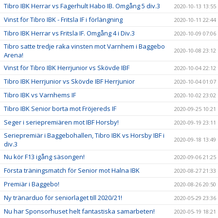
Tibro IBK Herrar vs Fagerhult Habo IB. Omgång 5 div.3
2020-10-13 13:55
Vinst för Tibro IBK - Fritsla IF i förlängning
2020-10-11 22:44
Tibro IBK Herrar vs Fritsla IF. Omgång 4 i Div.3
2020-10-09 07:06
Tibro satte tredje raka vinsten mot Varnhem i Baggebo
2020-10-08 23:12
Arena!
Vinst för Tibro IBK Herrjunior vs Skövde IBF
2020-10-04 22:12
Tibro IBK Herrjunior vs Skövde IBF Herrjunior
2020-10-04 01:07
Tibro IBK vs Varnhems IF
2020-10-02 23:02
Tibro IBK Senior borta mot Fröjereds IF
2020-09-25 10:21
Seger i seriepremiären mot IBF Horsby!
2020-09-19 23:11
Seriepremiär i Baggebohallen, Tibro IBK vs Horsby IBF i
2020-09-18 13:49
div.3
Nu kör F13 igång säsongen!
2020-09-06 21:25
Första träningsmatch för Senior mot Halna IBK
2020-08-27 21:33
Premiär i Baggebo!
2020-08-26 20:50
Ny tränarduo för seniorlaget till 2020/21!
2020-05-29 23:36
Nu har Sponsorhuset helt fantastiska samarbeten!
2020-05-19 18:21