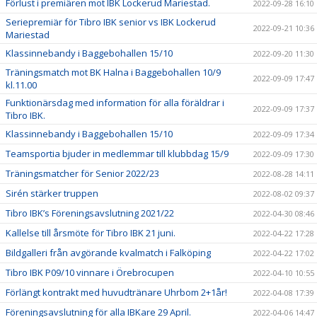
Förlust i premiären mot IBK Lockerud Mariestad.
2022-09-28 16:10
Seriepremiär för Tibro IBK senior vs IBK Lockerud
2022-09-21 10:36
Mariestad
Klassinnebandy i Baggebohallen 15/10
2022-09-20 11:30
Träningsmatch mot BK Halna i Baggebohallen 10/9
2022-09-09 17:47
kl.11.00
Funktionärsdag med information för alla föräldrar i
2022-09-09 17:37
Tibro IBK.
Klassinnebandy i Baggebohallen 15/10
2022-09-09 17:34
Teamsportia bjuder in medlemmar till klubbdag 15/9
2022-09-09 17:30
Träningsmatcher för Senior 2022/23
2022-08-28 14:11
Sirén stärker truppen
2022-08-02 09:37
Tibro IBK’s Föreningsavslutning 2021/22
2022-04-30 08:46
Kallelse till årsmöte för Tibro IBK 21 juni.
2022-04-22 17:28
Bildgalleri från avgörande kvalmatch i Falköping
2022-04-22 17:02
Tibro IBK P09/10 vinnare i Örebrocupen
2022-04-10 10:55
Förlängt kontrakt med huvudtränare Uhrbom 2+1år!
2022-04-08 17:39
Föreningsavslutning för alla IBKare 29 April.
2022-04-06 14:47