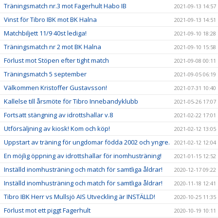
Träningsmatch nr.3 mot Fagerhult Habo IB
2021-09-13 14:57
Vinst för Tibro IBK mot BK Halna
2021-09-13 14:51
Matchbiljett 11/9 40st lediga!
2021-09-10 18:28
Träningsmatch nr 2 mot BK Halna
2021-09-10 15:58
Förlust mot Stöpen efter tight match
2021-09-08 00:11
Träningsmatch 5 september
2021-09-05 06:19
Välkommen Kristoffer Gustavsson!
2021-07-31 10:40
Kallelse till årsmöte för Tibro Innebandyklubb
2021-05-26 17:07
Fortsatt stängning av idrottshallar v.8
2021-02-22 17:01
Utförsäljning av kiosk! Kom och köp!
2021-02-12 13:05
Uppstart av träning för ungdomar födda 2002 och yngre.
2021-02-12 12:04
En möjlig öppning av idrottshallar för inomhusträning!
2021-01-15 12:52
Inställd inomhusträning och match för samtliga åldrar!
2020-12-17 09:22
Inställd inomhusträning och match för samtliga åldrar!
2020-11-18 12:41
Tibro IBK Herr vs Mullsjö AIS Utveckling är INSTÄLLD!
2020-10-25 11:35
Förlust mot ett piggt Fagerhult
2020-10-19 10:11