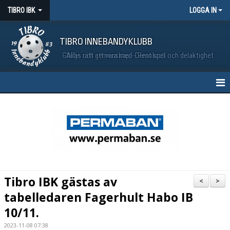
TIBRO IBK
LOGGA IN
TIBRO INNEBANDYKLUBB
Glädje och gemenskap - Demokrati och delaktighet - Allas rätt att vara med - Rent spel
HEM
NYHETER
MATCHER
VÅRA LAG
Tibro IBK gästas av
<
>
KALENDER
tabelledaren Fagerhult Habo IB
10/11.
BILDGALLERI
2023-11-08 07:38