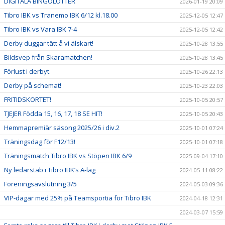
DIGITALA BINGOLOTTER
2026-01-19 20:09
Tibro IBK vs Tranemo IBK 6/12 kl.18.00
2025-12-05 12:47
Tibro IBK vs Vara IBK 7-4
2025-12-05 12:42
Derby duggar tätt å vi älskart!
2025-10-28 13:55
Bildsvep från Skaramatchen!
2025-10-28 13:45
Förlust i derbyt.
2025-10-26 22:13
Derby på schemat!
2025-10-23 22:03
FRITIDSKORTET!
2025-10-05 20:57
TJEJER Födda 15, 16, 17, 18 SE HIT!
2025-10-05 20:43
Hemmapremiär säsong 2025/26 i div.2
2025-10-01 07:24
Träningsdag för F12/13!
2025-10-01 07:18
Träningsmatch Tibro IBK vs Stöpen IBK 6/9
2025-09-04 17:10
Ny ledarstab i Tibro IBK’s A-lag
2024-05-11 08:22
Föreningsavslutning 3/5
2024-05-03 09:36
VIP-dagar med 25% på Teamsportia för Tibro IBK
2024-04-18 12:31
2024-03-07 15:59