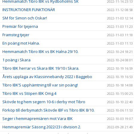
Hemmamatch Tibro IBK vs Rydboholms SK
2022-11-16 23:13
INSTRUKTIONER FUNKTIONÄR
2022-11-12 08:58
SM för Simon och Oskar!
2022-11-03 12:14
Premiär för tjejerna
2022-11-03 11:23
Framsteg tjejer
2022-11-03 11:18
En poäng mot Halna.
2022-11-03 11:13
Hemmamatch Tibro IBK vs BK Halna 29/10.
2022-10-24 18:21
1 poäng i Skara
2022-10-24 08:01
Tibro IBK herrar vs Skara IBK 19/10 i Skara.
2022-10-19 16:59
Årets upplaga av Klassinnebandy 2022 i Baggebo
2022-10-19 16:53
Tibro IBK’S upphämtning till var sin poäng!
2022-10-18 14:08
Tibro IBK vs Stöpen IBK Omg.4
2022-10-15 00:25
Skövde tog hem segern 10-6 i derby mot Tibro
2022-10-10 22:40
Förköp till derbymatch Skövde IBF vs Tibro IBK 8/10.
2022-10-06 11:53
Seger i hemmapremiären mot Vara IBK
2022-10-03 19:07
Hemmapremiär Säsong 2022/23 i division 2.
2022-09-28 21:49