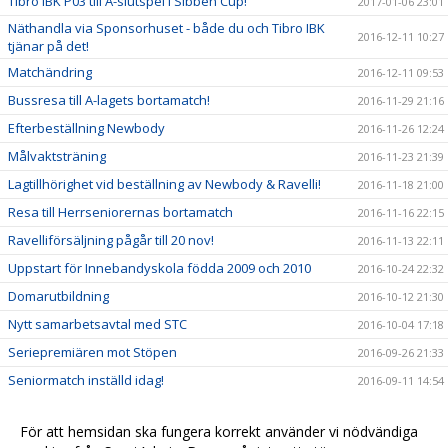
Tibro IBK P03 till A-slutspel i Sibben Cup!
2017-01-06 23:01
Näthandla via Sponsorhuset - både du och Tibro IBK
2016-12-11 10:27
tjänar på det!
Matchändring
2016-12-11 09:53
Bussresa till A-lagets bortamatch!
2016-11-29 21:16
Efterbeställning Newbody
2016-11-26 12:24
Målvaktsträning
2016-11-23 21:39
Lagtillhörighet vid beställning av Newbody & Ravelli!
2016-11-18 21:00
Resa till Herrseniorernas bortamatch
2016-11-16 22:15
Ravelliförsäljning pågår till 20 nov!
2016-11-13 22:11
Uppstart för Innebandyskola födda 2009 och 2010
2016-10-24 22:32
Domarutbildning
2016-10-12 21:30
Nytt samarbetsavtal med STC
2016-10-04 17:18
Seriepremiären mot Stöpen
2016-09-26 21:33
Seniormatch inställd idag!
2016-09-11 14:54
Seger mot BK Halna!
2016-09-05 14:23
För att hemsidan ska fungera korrekt använder vi nödvändiga
Seger mot Stöpen IBK!
2016-08-27 14:28