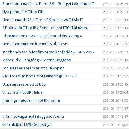
Stark bortamatch av Tibro IBK: "Gediget i 60 minuter"
2021-11-10 08:23
Nya poäng för Tibro IBK
2021-11-08 20:43
Hemmamatch 7/11 Tibro IBK herrar vs Fritsla IF
2021-11-04 18:10
3 Poäng för Tibro IBK Seniorer mot FBC Hjälmared
2021-11-01 11:18
Tibro IBK Senior vs FBC Hjälmared div.3 Omg.4
2021-10-28 16:53
Hemmapremiären lika mot Mullsjö AIS.
2021-10-20 10:35
Innebandyskola för flickor/pojkar födda 2014 & 2015
2021-10-07 21:59
Match i div.3 omgång 2 i Arena Baggebo
2021-10-05 22:19
Förlust i seriepremiär mot Falköping
2021-10-03 17:38
Seriepremiär borta mot Falköpings IBK 1/10
2021-10-01 17:22
Uppstart säsong 2021/22
2021-09-27 23:10
Vinst nr 2 mot BK Halna
2021-09-27 23:04
Träningsmatch nr.4 mot BK Halna
2021-09-20 19:35
2021-09-17 14:57
9-13 mot Fagerhult i Baggebo Arena.
2021-09-14 13:57
Matchbiljett 13/9 40st lediga!
2021-09-13 15:02