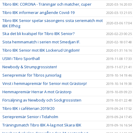
Tibro IBK: CORONA - Träningar och matcher, cuper
2020-03-16 20:03
Tibro IBK informerar angående Covid-19
2020-03-13 21:05
Tibro IBK Senior spelar säsongens sista seriematch mot
2020-03-06 17:04
IBK Elfhög
Ska det bli kvalspel för Tibro IBK Senior?
2020-02-23 00:25
Sista hemmamatch i serien mot Smedjan IF.
2020-02-18 07:48
Tibro IBK Senior mot IBK Lockerud Ungdom!
2020-01-31 16:16
USM i Tibro Sporthall
2019-11-08 17:33
Newbody & Strumpgrossisten!
2019-11-07 21:41
Seriepremiär för Tibros juniorlag
2019-10-14 19:46
Vinst i hemmapremiär för Senior mot Grästorp!
2019-10-14 19:38
Hemmapremiär Herrar A mot Grästorp
2019-10-09 09:23
Försäljning av Newbody och Sockgrossisten
2019-10-01 22:48
Tibro IBK i caféterian 2019/20
2019-09-24 17:52
Seriepremiär Senior i Tidaholm
2019-09-24 17:45
Träningsmatch Tibro IBK A-lag mot Skara IBK
2019-09-16 16:54