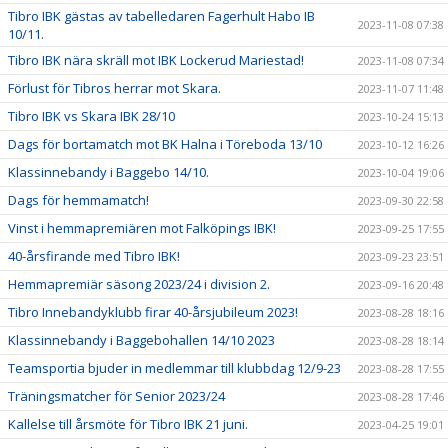
Tibro IBK gästas av tabelledaren Fagerhult Habo IB
2023-11-08 07:38
10/11.
Tibro IBK nära skräll mot IBK Lockerud Mariestad!
2023-11-08 07:34
Förlust för Tibros herrar mot Skara.
2023-11-07 11:48
Tibro IBK vs Skara IBK 28/10
2023-10-24 15:13
Dags för bortamatch mot BK Halna i Töreboda 13/10
2023-10-12 16:26
Klassinnebandy i Baggebo 14/10.
2023-10-04 19:06
Dags för hemmamatch!
2023-09-30 22:58
Vinst i hemmapremiären mot Falköpings IBK!
2023-09-25 17:55
40-årsfirande med Tibro IBK!
2023-09-23 23:51
Hemmapremiär säsong 2023/24 i division 2.
2023-09-16 20:48
Tibro Innebandyklubb firar 40-årsjubileum 2023!
2023-08-28 18:16
Klassinnebandy i Baggebohallen 14/10 2023
2023-08-28 18:14
Teamsportia bjuder in medlemmar till klubbdag 12/9-23
2023-08-28 17:55
Träningsmatcher för Senior 2023/24
2023-08-28 17:46
Kallelse till årsmöte för Tibro IBK 21 juni.
2023-04-25 19:01