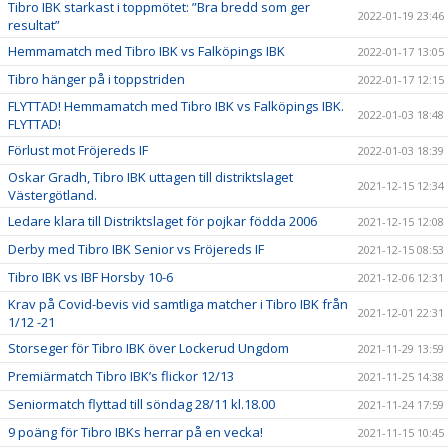
Tibro IBK starkast i toppmötet: ”Bra bredd som ger
2022-01-19 23:46
resultat”
Hemmamatch med Tibro IBK vs Falköpings IBK
2022-01-17 13:05
Tibro hänger på i toppstriden
2022-01-17 12:15
FLYTTAD! Hemmamatch med Tibro IBK vs Falköpings IBK.
2022-01-03 18:48
FLYTTAD!
Förlust mot Fröjereds IF
2022-01-03 18:39
Oskar Gradh, Tibro IBK uttagen till distriktslaget
2021-12-15 12:34
Västergötland.
Ledare klara till Distriktslaget för pojkar födda 2006
2021-12-15 12:08
Derby med Tibro IBK Senior vs Fröjereds IF
2021-12-15 08:53
Tibro IBK vs IBF Horsby 10-6
2021-12-06 12:31
Krav på Covid-bevis vid samtliga matcher i Tibro IBK från
2021-12-01 22:31
1/12 -21
Storseger för Tibro IBK över Lockerud Ungdom
2021-11-29 13:59
Premiärmatch Tibro IBK’s flickor 12/13
2021-11-25 14:38
Seniormatch flyttad till söndag 28/11 kl.18.00
2021-11-24 17:59
9 poäng för Tibro IBKs herrar på en vecka!
2021-11-15 10:45