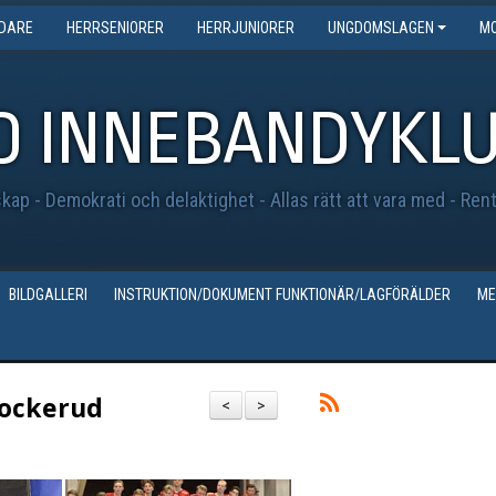
EDARE
HERRSENIORER
HERRJUNIORER
UNGDOMSLAGEN
MO
O INNEBANDYKL
ap - Demokrati och delaktighet - Allas rätt att vara med - Ren
BILDGALLERI
INSTRUKTION/DOKUMENT FUNKTIONÄR/LAGFÖRÄLDER
ME
Lockerud
<
>