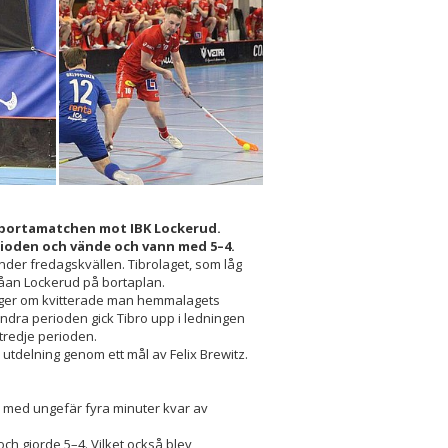
 i bortamatchen mot IBK Lockerud.
rioden och vände och vann med 5–4.
under fredagskvällen. Tibrolaget, som låg
tvåan Lockerud på bortaplan.
nger om kvitterade man hemmalagets
andra perioden gick Tibro upp i ledningen
 tredje perioden.
 utdelning genom ett mål av Felix Brewitz.
h med ungefär fyra minuter kvar av
 och gjorde 5–4. Vilket också blev