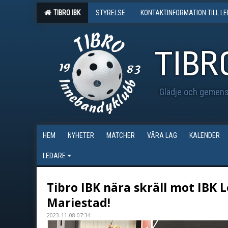
TIBRO IBK
STYRELSE
KONTAKTINFORMATION TILL L
TIBR
Glädje och gemensk
HEM
NYHETER
MATCHER
VÅRA LAG
KALENDER
LEDARE
Tibro IBK nära skräll mot IBK 
Mariestad!
2023-11-08 07:34