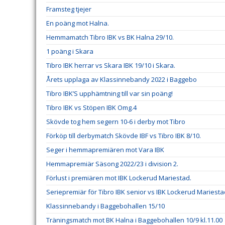
Framsteg tjejer
En poäng mot Halna.
Hemmamatch Tibro IBK vs BK Halna 29/10.
1 poäng i Skara
Tibro IBK herrar vs Skara IBK 19/10 i Skara.
Årets upplaga av Klassinnebandy 2022 i Baggebo
Tibro IBK’S upphämtning till var sin poäng!
Tibro IBK vs Stöpen IBK Omg.4
Skövde tog hem segern 10-6 i derby mot Tibro
Förköp till derbymatch Skövde IBF vs Tibro IBK 8/10.
Seger i hemmapremiären mot Vara IBK
Hemmapremiär Säsong 2022/23 i division 2.
Förlust i premiären mot IBK Lockerud Mariestad.
Seriepremiär för Tibro IBK senior vs IBK Lockerud Mariesta
Klassinnebandy i Baggebohallen 15/10
Träningsmatch mot BK Halna i Baggebohallen 10/9 kl.11.00