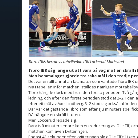
Tibro IBKs herrar vs tabelltvåan IBK Lockerud Mariestad
Tibro IBK såg länge ut att vara på väg mot en skräll
Men hemmalaget gjorde tre raka mål i den tredje pe
Det var en allt annat än lätt match som väntade Tibro IBK 
nia i tabellen inför matchen, ställdes nämligen mot tabell
Tibro hängde dock med bra i den första perioden. Två gå
ledning, och efter den första perioden stod det 2–2. I den 
efter ett mål av Axel Lindberg. 3–2 stod sig också inför den
Där var det gästande Tibro som efter sju minuters spel fick
Då hängde en skräll i luften.
Men Lockerud repade sig.
Bara två minuter senare kom en reducering av Olle Elf, oc
matchen kom även kvitteringen.
Endast 43 sekunder efter kvitteringen slog Olle Elf till igen,