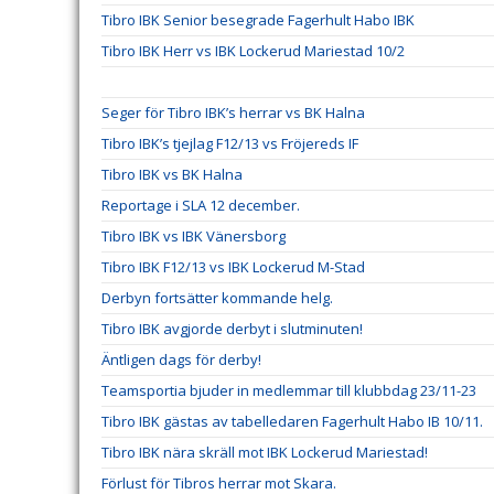
Tibro IBK Senior besegrade Fagerhult Habo IBK
Tibro IBK Herr vs IBK Lockerud Mariestad 10/2
Seger för Tibro IBK’s herrar vs BK Halna
Tibro IBK’s tjejlag F12/13 vs Fröjereds IF
Tibro IBK vs BK Halna
Reportage i SLA 12 december.
Tibro IBK vs IBK Vänersborg
Tibro IBK F12/13 vs IBK Lockerud M-Stad
Derbyn fortsätter kommande helg.
Tibro IBK avgjorde derbyt i slutminuten!
Äntligen dags för derby!
Teamsportia bjuder in medlemmar till klubbdag 23/11-23
Tibro IBK gästas av tabelledaren Fagerhult Habo IB 10/11.
Tibro IBK nära skräll mot IBK Lockerud Mariestad!
Förlust för Tibros herrar mot Skara.