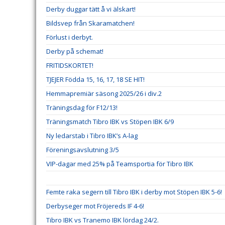
Derby duggar tätt å vi älskart!
Bildsvep från Skaramatchen!
Förlust i derbyt.
Derby på schemat!
FRITIDSKORTET!
TJEJER Födda 15, 16, 17, 18 SE HIT!
Hemmapremiär säsong 2025/26 i div.2
Träningsdag för F12/13!
Träningsmatch Tibro IBK vs Stöpen IBK 6/9
Ny ledarstab i Tibro IBK’s A-lag
Föreningsavslutning 3/5
VIP-dagar med 25% på Teamsportia för Tibro IBK
Femte raka segern till Tibro IBK i derby mot Stöpen IBK 5-6!
Derbyseger mot Fröjereds IF 4-6!
Tibro IBK vs Tranemo IBK lördag 24/2.