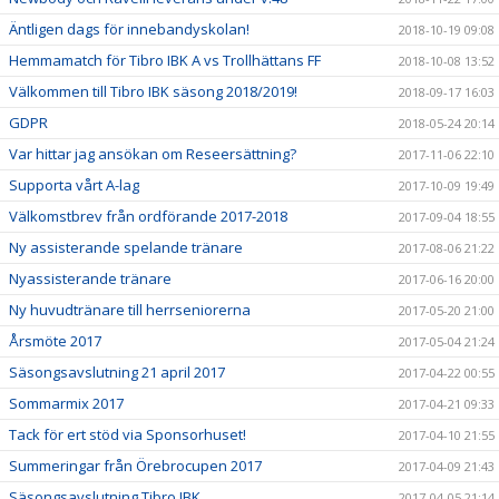
Äntligen dags för innebandyskolan!
2018-10-19 09:08
Hemmamatch för Tibro IBK A vs Trollhättans FF
2018-10-08 13:52
Välkommen till Tibro IBK säsong 2018/2019!
2018-09-17 16:03
GDPR
2018-05-24 20:14
Var hittar jag ansökan om Reseersättning?
2017-11-06 22:10
Supporta vårt A-lag
2017-10-09 19:49
Välkomstbrev från ordförande 2017-2018
2017-09-04 18:55
Ny assisterande spelande tränare
2017-08-06 21:22
Nyassisterande tränare
2017-06-16 20:00
Ny huvudtränare till herrseniorerna
2017-05-20 21:00
Årsmöte 2017
2017-05-04 21:24
Säsongsavslutning 21 april 2017
2017-04-22 00:55
Sommarmix 2017
2017-04-21 09:33
Tack för ert stöd via Sponsorhuset!
2017-04-10 21:55
Summeringar från Örebrocupen 2017
2017-04-09 21:43
Säsongsavslutning Tibro IBK
2017-04-05 21:14