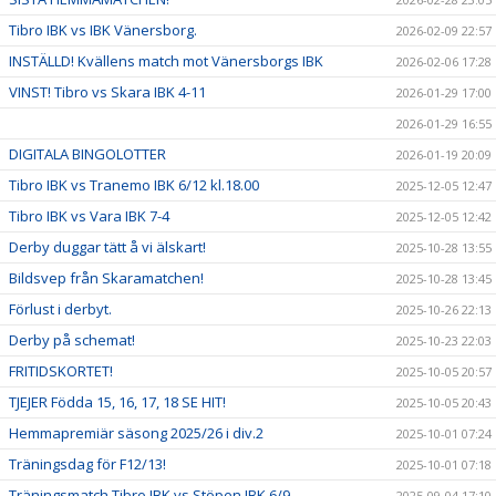
Tibro IBK vs IBK Vänersborg.
2026-02-09 22:57
INSTÄLLD! Kvällens match mot Vänersborgs IBK
2026-02-06 17:28
VINST! Tibro vs Skara IBK 4-11
2026-01-29 17:00
2026-01-29 16:55
DIGITALA BINGOLOTTER
2026-01-19 20:09
Tibro IBK vs Tranemo IBK 6/12 kl.18.00
2025-12-05 12:47
Tibro IBK vs Vara IBK 7-4
2025-12-05 12:42
Derby duggar tätt å vi älskart!
2025-10-28 13:55
Bildsvep från Skaramatchen!
2025-10-28 13:45
Förlust i derbyt.
2025-10-26 22:13
Derby på schemat!
2025-10-23 22:03
FRITIDSKORTET!
2025-10-05 20:57
TJEJER Födda 15, 16, 17, 18 SE HIT!
2025-10-05 20:43
Hemmapremiär säsong 2025/26 i div.2
2025-10-01 07:24
Träningsdag för F12/13!
2025-10-01 07:18
Träningsmatch Tibro IBK vs Stöpen IBK 6/9
2025-09-04 17:10