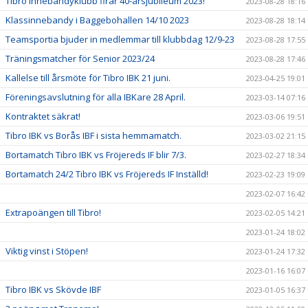
Tibro Innebandyklubb firar 40-årsjubileum 2023!
2023-08-28 18:16
Klassinnebandy i Baggebohallen 14/10 2023
2023-08-28 18:14
Teamsportia bjuder in medlemmar till klubbdag 12/9-23
2023-08-28 17:55
Träningsmatcher för Senior 2023/24
2023-08-28 17:46
Kallelse till årsmöte för Tibro IBK 21 juni.
2023-04-25 19:01
Föreningsavslutning för alla IBKare 28 April.
2023-03-14 07:16
Kontraktet säkrat!
2023-03-06 19:51
Tibro IBK vs Borås IBF i sista hemmamatch.
2023-03-02 21:15
Bortamatch Tibro IBK vs Fröjereds IF blir 7/3.
2023-02-27 18:34
Bortamatch 24/2 Tibro IBK vs Fröjereds IF Inställd!
2023-02-23 19:09
2023-02-07 16:42
Extrapoängen till Tibro!
2023-02-05 14:21
2023-01-24 18:02
Viktig vinst i Stöpen!
2023-01-24 17:32
2023-01-16 16:07
Tibro IBK vs Skövde IBF
2023-01-05 16:37