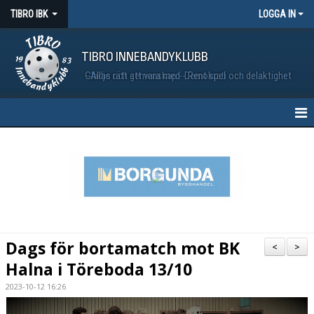
TIBRO IBK
LOGGA IN
TIBRO INNEBANDYKLUBB
Glädje och gemenskap - Demokrati och delaktighet - Allas rätt att vara med - Rent spel
HEM
NYHETER
MATCHER
VÅRA LAG
Dags för bortamatch mot BK
<
>
KALENDER
Halna i Töreboda 13/10
2023-10-12 16:26
BILDGALLERI