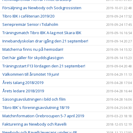
Försäljning av Newbody och Sockgrossisten
2019-10-01 22:48
Tibro IBK i caféterian 2019/20
2019-09-24 17:52
Seriepremiär Senior i Tidaholm
2019-09-24 17:45
Träningsmatch Tibro IBK A-lag mot Skara IBK
2019-09-16 16:54
Innebandyskolan drar igång den 21 september!
2019-09-14 20:27
Matcherna finns nu på hemsidan!
2019-09-14 15:32
Det här gäller för skyddsglasögon
2019-09-14 15:23
Träningsstart F13 lördagen den 21 september!
2019-09-04 20:48
Välkommen till årsmötet 19 juni!
2019-04-29 11:13
Årets talang 2018/2019
2019-04-28 17:04
Årets ledare 2018/2019
2019-04-28 16:44
Säsongsavslutningen i bild och film
2019-04-28 16:06
Tibro IBK´s föreningsavslutning 18/19
2019-04-25 04:30
Matchinformation Örebrocupen 5-7 april 2019
2019-03-23 18:18
Fakturering av Newbody och Ravelli
2018-12-05 12:19
Newbody och Ravelli leverans under v.48
2018-11-22 17:00