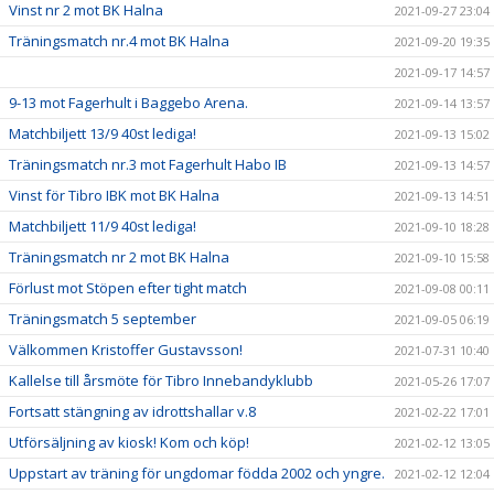
Vinst nr 2 mot BK Halna
2021-09-27 23:04
Träningsmatch nr.4 mot BK Halna
2021-09-20 19:35
2021-09-17 14:57
9-13 mot Fagerhult i Baggebo Arena.
2021-09-14 13:57
Matchbiljett 13/9 40st lediga!
2021-09-13 15:02
Träningsmatch nr.3 mot Fagerhult Habo IB
2021-09-13 14:57
Vinst för Tibro IBK mot BK Halna
2021-09-13 14:51
Matchbiljett 11/9 40st lediga!
2021-09-10 18:28
Träningsmatch nr 2 mot BK Halna
2021-09-10 15:58
Förlust mot Stöpen efter tight match
2021-09-08 00:11
Träningsmatch 5 september
2021-09-05 06:19
Välkommen Kristoffer Gustavsson!
2021-07-31 10:40
Kallelse till årsmöte för Tibro Innebandyklubb
2021-05-26 17:07
Fortsatt stängning av idrottshallar v.8
2021-02-22 17:01
Utförsäljning av kiosk! Kom och köp!
2021-02-12 13:05
Uppstart av träning för ungdomar födda 2002 och yngre.
2021-02-12 12:04