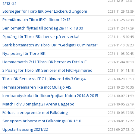
2021-12-01 22:31
1/12 -21
Storseger för Tibro IBK över Lockerud Ungdom
2021-11-29 13:59
Premiärmatch Tibro IBK’s flickor 12/13
2021-11-25 14:38
Seniormatch flyttad till söndag 28/11 kl.18.00
2021-11-24 17:59
9 poäng för Tibro IBKs herrar på en vecka!
2021-11-15 10:45
Stark bortamatch av Tibro IBK: "Gediget i 60 minuter"
2021-11-10 08:23
Nya poäng för Tibro IBK
2021-11-08 20:43
Hemmamatch 7/11 Tibro IBK herrar vs Fritsla IF
2021-11-04 18:10
3 Poäng för Tibro IBK Seniorer mot FBC Hjälmared
2021-11-01 11:18
Tibro IBK Senior vs FBC Hjälmared div.3 Omg.4
2021-10-28 16:53
Hemmapremiären lika mot Mullsjö AIS.
2021-10-20 10:35
Innebandyskola för flickor/pojkar födda 2014 & 2015
2021-10-07 21:59
Match i div.3 omgång 2 i Arena Baggebo
2021-10-05 22:19
Förlust i seriepremiär mot Falköping
2021-10-03 17:38
Seriepremiär borta mot Falköpings IBK 1/10
2021-10-01 17:22
Uppstart säsong 2021/22
2021-09-27 23:10