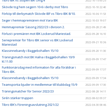
Tibro IBK vs Stöpen IBK Omg.4
2022-10-15 00:25
Skövde tog hem segern 10-6 i derby mot Tibro
2022-10-10 22:40
Förköp till derbymatch Skövde IBF vs Tibro IBK 8/10.
2022-10-06 11:53
Seger i hemmapremiären mot Vara IBK
2022-10-03 19:07
Hemmapremiär Säsong 2022/23 i division 2.
2022-09-28 21:49
Förlust i premiären mot IBK Lockerud Mariestad.
2022-09-28 16:10
Seriepremiär för Tibro IBK senior vs IBK Lockerud
2022-09-21 10:36
Mariestad
Klassinnebandy i Baggebohallen 15/10
2022-09-20 11:30
Träningsmatch mot BK Halna i Baggebohallen 10/9
2022-09-09 17:47
kl.11.00
Funktionärsdag med information för alla föräldrar i
2022-09-09 17:37
Tibro IBK.
Klassinnebandy i Baggebohallen 15/10
2022-09-09 17:34
Teamsportia bjuder in medlemmar till klubbdag 15/9
2022-09-09 17:30
Träningsmatcher för Senior 2022/23
2022-08-28 14:11
Sirén stärker truppen
2022-08-02 09:37
Tibro IBK’s Föreningsavslutning 2021/22
2022-04-30 08:46