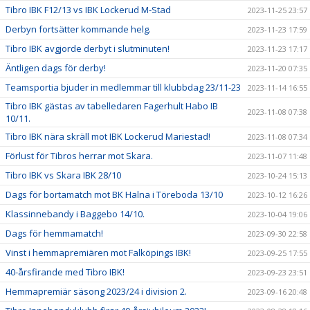
Tibro IBK F12/13 vs IBK Lockerud M-Stad
2023-11-25 23:57
Derbyn fortsätter kommande helg.
2023-11-23 17:59
Tibro IBK avgjorde derbyt i slutminuten!
2023-11-23 17:17
Äntligen dags för derby!
2023-11-20 07:35
Teamsportia bjuder in medlemmar till klubbdag 23/11-23
2023-11-14 16:55
Tibro IBK gästas av tabelledaren Fagerhult Habo IB
2023-11-08 07:38
10/11.
Tibro IBK nära skräll mot IBK Lockerud Mariestad!
2023-11-08 07:34
Förlust för Tibros herrar mot Skara.
2023-11-07 11:48
Tibro IBK vs Skara IBK 28/10
2023-10-24 15:13
Dags för bortamatch mot BK Halna i Töreboda 13/10
2023-10-12 16:26
Klassinnebandy i Baggebo 14/10.
2023-10-04 19:06
Dags för hemmamatch!
2023-09-30 22:58
Vinst i hemmapremiären mot Falköpings IBK!
2023-09-25 17:55
40-årsfirande med Tibro IBK!
2023-09-23 23:51
Hemmapremiär säsong 2023/24 i division 2.
2023-09-16 20:48