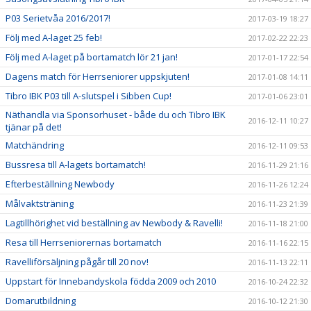
P03 Serietvåa 2016/2017!
2017-03-19 18:27
Följ med A-laget 25 feb!
2017-02-22 22:23
Följ med A-laget på bortamatch lör 21 jan!
2017-01-17 22:54
Dagens match för Herrseniorer uppskjuten!
2017-01-08 14:11
Tibro IBK P03 till A-slutspel i Sibben Cup!
2017-01-06 23:01
Näthandla via Sponsorhuset - både du och Tibro IBK
2016-12-11 10:27
tjänar på det!
Matchändring
2016-12-11 09:53
Bussresa till A-lagets bortamatch!
2016-11-29 21:16
Efterbeställning Newbody
2016-11-26 12:24
Målvaktsträning
2016-11-23 21:39
Lagtillhörighet vid beställning av Newbody & Ravelli!
2016-11-18 21:00
Resa till Herrseniorernas bortamatch
2016-11-16 22:15
Ravelliförsäljning pågår till 20 nov!
2016-11-13 22:11
Uppstart för Innebandyskola födda 2009 och 2010
2016-10-24 22:32
Domarutbildning
2016-10-12 21:30