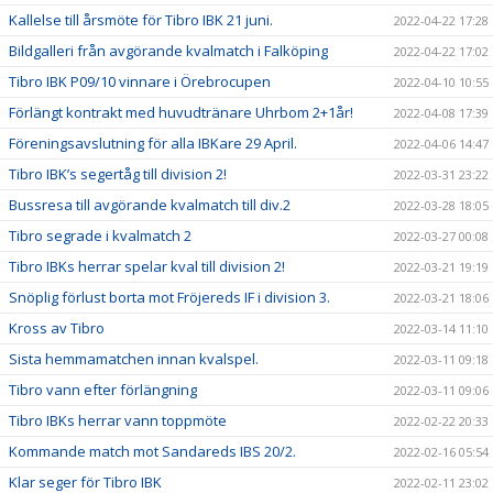
Kallelse till årsmöte för Tibro IBK 21 juni.
2022-04-22 17:28
Bildgalleri från avgörande kvalmatch i Falköping
2022-04-22 17:02
Tibro IBK P09/10 vinnare i Örebrocupen
2022-04-10 10:55
Förlängt kontrakt med huvudtränare Uhrbom 2+1år!
2022-04-08 17:39
Föreningsavslutning för alla IBKare 29 April.
2022-04-06 14:47
Tibro IBK’s segertåg till division 2!
2022-03-31 23:22
Bussresa till avgörande kvalmatch till div.2
2022-03-28 18:05
Tibro segrade i kvalmatch 2
2022-03-27 00:08
Tibro IBKs herrar spelar kval till division 2!
2022-03-21 19:19
Snöplig förlust borta mot Fröjereds IF i division 3.
2022-03-21 18:06
Kross av Tibro
2022-03-14 11:10
Sista hemmamatchen innan kvalspel.
2022-03-11 09:18
Tibro vann efter förlängning
2022-03-11 09:06
Tibro IBKs herrar vann toppmöte
2022-02-22 20:33
Kommande match mot Sandareds IBS 20/2.
2022-02-16 05:54
Klar seger för Tibro IBK
2022-02-11 23:02