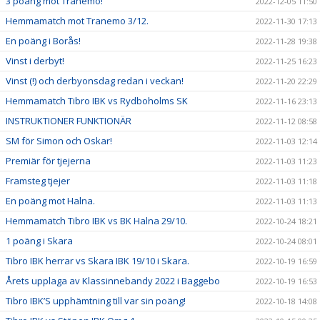
3 poäng mot Tranemo!
2022-12-05 11:50
Hemmamatch mot Tranemo 3/12.
2022-11-30 17:13
En poäng i Borås!
2022-11-28 19:38
Vinst i derbyt!
2022-11-25 16:23
Vinst (!) och derbyonsdag redan i veckan!
2022-11-20 22:29
Hemmamatch Tibro IBK vs Rydboholms SK
2022-11-16 23:13
INSTRUKTIONER FUNKTIONÄR
2022-11-12 08:58
SM för Simon och Oskar!
2022-11-03 12:14
Premiär för tjejerna
2022-11-03 11:23
Framsteg tjejer
2022-11-03 11:18
En poäng mot Halna.
2022-11-03 11:13
Hemmamatch Tibro IBK vs BK Halna 29/10.
2022-10-24 18:21
1 poäng i Skara
2022-10-24 08:01
Tibro IBK herrar vs Skara IBK 19/10 i Skara.
2022-10-19 16:59
Årets upplaga av Klassinnebandy 2022 i Baggebo
2022-10-19 16:53
Tibro IBK’S upphämtning till var sin poäng!
2022-10-18 14:08