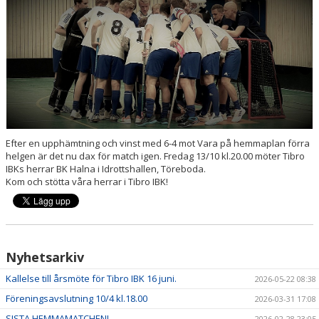
INSTRUKTION/DOKUMENT FUNKTIONÄR/LAGFÖRÄLDER
MEDLEMSKAP
LÄNKAR
KONTAKT
OM KLUBBEN
Efter en upphämtning och vinst med 6-4 mot Vara på hemmaplan förra
helgen är det nu dax för match igen. Fredag 13/10 kl.20.00 möter Tibro
LEDARE
IBKs herrar BK Halna i Idrottshallen, Töreboda.
Kom och stötta våra herrar i Tibro IBK!
Nyhetsarkiv
Kallelse till årsmöte för Tibro IBK 16 juni.
2026-05-22 08:38
Föreningsavslutning 10/4 kl.18.00
2026-03-31 17:08
SISTA HEMMAMATCHEN!
2026-02-28 23:05