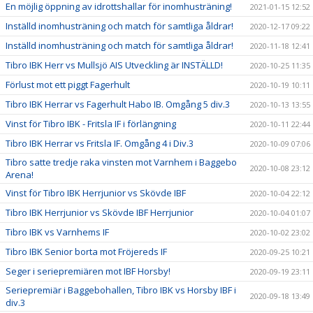
En möjlig öppning av idrottshallar för inomhusträning!
2021-01-15 12:52
Inställd inomhusträning och match för samtliga åldrar!
2020-12-17 09:22
Inställd inomhusträning och match för samtliga åldrar!
2020-11-18 12:41
Tibro IBK Herr vs Mullsjö AIS Utveckling är INSTÄLLD!
2020-10-25 11:35
Förlust mot ett piggt Fagerhult
2020-10-19 10:11
Tibro IBK Herrar vs Fagerhult Habo IB. Omgång 5 div.3
2020-10-13 13:55
Vinst för Tibro IBK - Fritsla IF i förlängning
2020-10-11 22:44
Tibro IBK Herrar vs Fritsla IF. Omgång 4 i Div.3
2020-10-09 07:06
Tibro satte tredje raka vinsten mot Varnhem i Baggebo
2020-10-08 23:12
Arena!
Vinst för Tibro IBK Herrjunior vs Skövde IBF
2020-10-04 22:12
Tibro IBK Herrjunior vs Skövde IBF Herrjunior
2020-10-04 01:07
Tibro IBK vs Varnhems IF
2020-10-02 23:02
Tibro IBK Senior borta mot Fröjereds IF
2020-09-25 10:21
Seger i seriepremiären mot IBF Horsby!
2020-09-19 23:11
Seriepremiär i Baggebohallen, Tibro IBK vs Horsby IBF i
2020-09-18 13:49
div.3