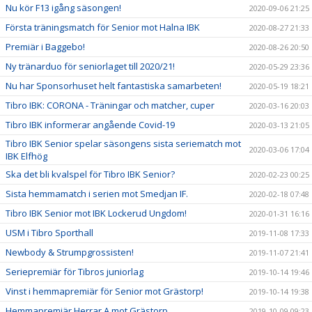
Nu kör F13 igång säsongen!
2020-09-06 21:25
Första träningsmatch för Senior mot Halna IBK
2020-08-27 21:33
Premiär i Baggebo!
2020-08-26 20:50
Ny tränarduo för seniorlaget till 2020/21!
2020-05-29 23:36
Nu har Sponsorhuset helt fantastiska samarbeten!
2020-05-19 18:21
Tibro IBK: CORONA - Träningar och matcher, cuper
2020-03-16 20:03
Tibro IBK informerar angående Covid-19
2020-03-13 21:05
Tibro IBK Senior spelar säsongens sista seriematch mot
2020-03-06 17:04
IBK Elfhög
Ska det bli kvalspel för Tibro IBK Senior?
2020-02-23 00:25
Sista hemmamatch i serien mot Smedjan IF.
2020-02-18 07:48
Tibro IBK Senior mot IBK Lockerud Ungdom!
2020-01-31 16:16
USM i Tibro Sporthall
2019-11-08 17:33
Newbody & Strumpgrossisten!
2019-11-07 21:41
Seriepremiär för Tibros juniorlag
2019-10-14 19:46
Vinst i hemmapremiär för Senior mot Grästorp!
2019-10-14 19:38
Hemmapremiär Herrar A mot Grästorp
2019-10-09 09:23