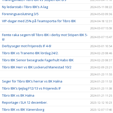
Ny ledarstab i Tibro IBK’s A-lag
2024-05-11 08:22
Föreningsavslutning 3/5
2024-05-03 09:36
VIP-dagar med 25% på Teamsportia för Tibro IBK
2024-04-18 12:31
2024-03-07 15:59
Femte raka segern till Tibro IBK i derby mot Stöpen IBK 5-
2024-03-07 15:47
6!
Derbyseger mot Fröjereds IF 4-6!
2024-03-01 10:54
Tibro IBK vs Tranemo IBK lördag 24/2.
2024-02-23 08:46
Tibro IBK Senior besegrade Fagerhult Habo IBK
2024-02-23 08:37
Tibro IBK Herr vs IBK Lockerud Mariestad 10/2
2024-02-09 23:21
2024-01-23 11:55
Seger för Tibro IBK’s herrar vs BK Halna
2024-01-23 11:53
Tibro IBK’s tjejlag F12/13 vs Fröjereds IF
2024-01-23 11:38
Tibro IBK vs BK Halna
2024-01-21 11:25
Reportage i SLA 12 december.
2023-12-12 10:23
Tibro IBK vs IBK Vänersborg
2023-12-07 17:40