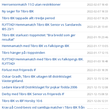
Herrseniormatch 11/2 utan restriktioner
2022-02-07 18:43
Ny seger för Tibro IBK
2022-02-07 18:33
Tibro IBK tappade allt i tredje period
2022-02-07 18:29
FLYTTAD! Hemmamatch Tibro IBK Senior vs Sandareds
2022-01-20 13:41
IBS 23/1
Tibro IBK starkast i toppmötet: ”Bra bredd som ger
2022-01-19 23:46
resultat”
Hemmamatch med Tibro IBK vs Falköpings IBK
2022-01-17 13:05
Tibro hänger på i toppstriden
2022-01-17 12:15
FLYTTAD! Hemmamatch med Tibro IBK vs Falköpings IBK.
2022-01-03 18:48
FLYTTAD!
Förlust mot Fröjereds IF
2022-01-03 18:39
Oskar Gradh, Tibro IBK uttagen till distriktslaget
2021-12-15 12:34
Västergötland.
Ledare klara till Distriktslaget för pojkar födda 2006
2021-12-15 12:08
Derby med Tibro IBK Senior vs Fröjereds IF
2021-12-15 08:53
Tibro IBK vs IBF Horsby 10-6
2021-12-06 12:31
Krav på Covid-bevis vid samtliga matcher i Tibro IBK från